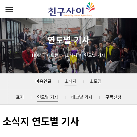
연도별 기사
HOME
활동
소식지
연도별 기사
마음연결
소식지
소모임
표지
연도별 기사
태그별 기사
구독신청
소식지 연도별 기사