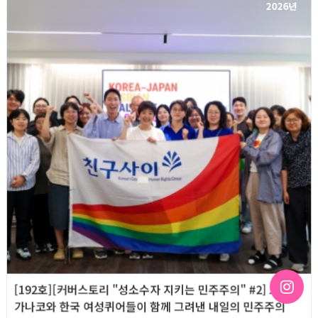
2026년
[192호][커버스토리 "성소수자 지키는 민주주의" #2] 오츠지
가나코와 한국 여성퀴어들이 함께 그려낸 내일의 민주주의