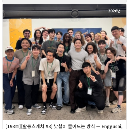
2026년
[193호][활동스케치 #3] 낯섦이 줄어드는 방식 — Enggusai,