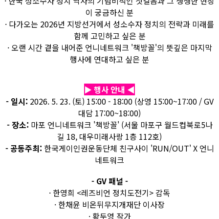
· 한국 성소수자 정치 역사의 기념비적인 첫걸음과 그 생생한 현장
이 궁금하신 분
· 다가오는 2026년 지방선거에서 성소수자 정치의 전략과 미래를
함께 고민하고 싶은 분
· 오랜 시간 곁을 내어준 언니네트워크 '책방꼴'의 뜻깊은 마지막
행사에 연대하고 싶은 분
▶ 행사 안내 ◀
- 일시:
2026. 5. 23. (토) 15:00 - 18:00 (상영 15:00~17:00 / GV
대담 17:00~18:00)
- 장소:
마포 언니네트워크 '책방꼴' (서울 마포구 월드컵북로5나
길 18, 대우미래사랑 1층 112호)
- 공동주최:
한국게이인권운동단체 친구사이 'RUN/OUT' X 언니
네트워크
- GV 패널 -
· 한영희 <레즈비언 정치도전기> 감독
· 한채윤 비온뒤무지개재단 이사장
· 황두영 작가