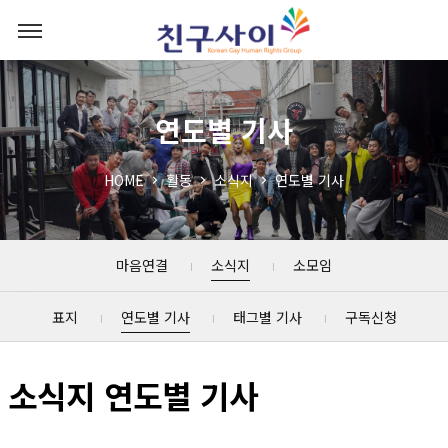
연도별 기사
HOME
활동
소식지
연도별 기사
마음연결
소식지
소모임
표지
연도별 기사
태그별 기사
구독신청
소식지 연도별 기사