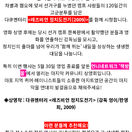
차별과 혐오에 맞서 선거구를 누볐던 캠프 사람들의 120일간의
고군분투를 담은
다큐멘터리
<레즈비언 정치도전기(2009)>
를 함께 시청합니다.
영화 상영 후에는 당시 선거 캠프 한복판에서 활약했던 분들과 영
화를 연출하신 감독님을 모시고,
정치인의 출마를 넘어 우리가 ‘함께 뛰는’ 내일을 상상하는 생생한
대담을 나눕니다.
특히 이번 행사는 5월 30일 영업 종료를 앞둔
언니네트워크 '책방
꼴'
에서 열리는 마지막 커뮤니티 상영회입니다.
마포 지역 퀴어·페미니스트들의 소중한 아지트였던 공간의 마지
막을 연대의 발걸음으로 채워주세요!
◈상영작 : 다큐멘터리 <레즈비언 정치도전기> (감독 엉이/한영
희, 2009)
이런 분들께 추천해요!