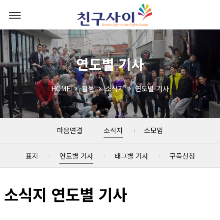
연도별 기사
HOME
활동
소식지
연도별 기사
마음연결
소식지
소모임
표지
연도별 기사
태그별 기사
구독신청
소식지 연도별 기사