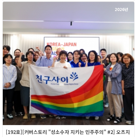
2026년
[192호][커버스토리 "성소수자 지키는 민주주의" #2] 오츠지