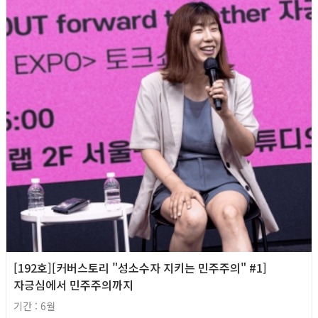
[192호][커버스토리 "성소수자 지키는 민주주의" #1]
자긍심에서 민주주의까지
기간 : 6월