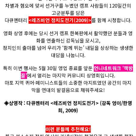
차별과 혐오에 맞서 선거구를 누볐던 캠프 사람들의 120일간의
고군분투를 담은
다큐멘터리
<레즈비언 정치도전기(2009)>
를 함께 시청합니다.
영화 상영 후에는 당시 선거 캠프 한복판에서 활약했던 분들과 영
화를 연출하신 감독님을 모시고,
정치인의 출마를 넘어 우리가 ‘함께 뛰는’ 내일을 상상하는 생생한
대담을 나눕니다.
특히 이번 행사는 5월 30일 영업 종료를 앞둔
언니네트워크 '책방
꼴'
에서 열리는 마지막 커뮤니티 상영회입니다.
마포 지역 퀴어·페미니스트들의 소중한 아지트였던 공간의 마지
막을 연대의 발걸음으로 채워주세요!
◈상영작 : 다큐멘터리 <레즈비언 정치도전기> (감독 엉이/한영
희, 2009)
이런 분들께 추천해요!