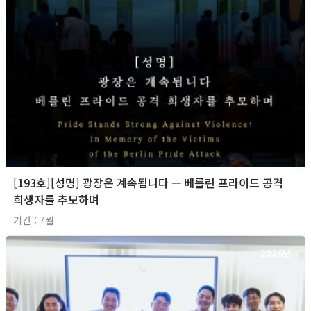
[193호][성명] 광장은 계속됩니다 — 베를린 프라이드 공격
희생자를 추모하며
기간 : 7월
2026년