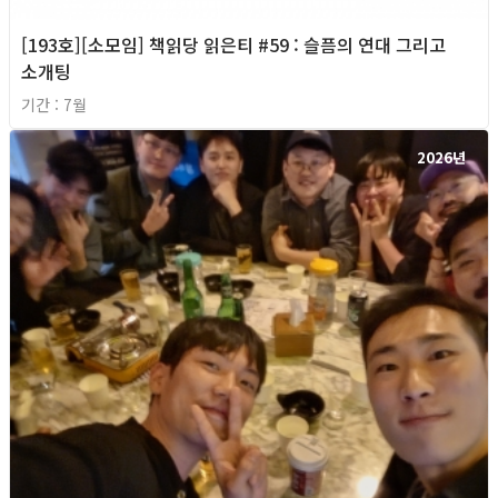
[193호][소모임] 책읽당 읽은티 #59 : 슬픔의 연대 그리고
소개팅
기간 : 7월
2026년