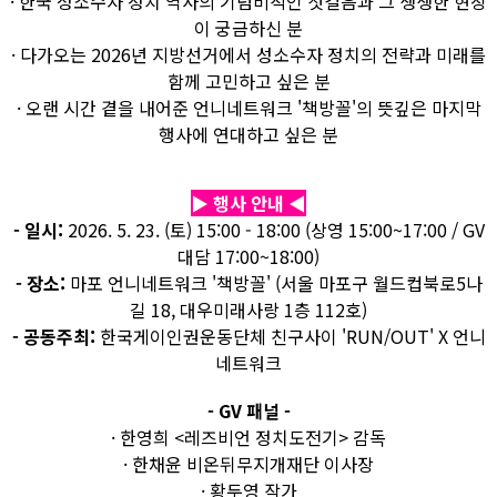
· 한국 성소수자 정치 역사의 기념비적인 첫걸음과 그 생생한 현장
이 궁금하신 분
· 다가오는 2026년 지방선거에서 성소수자 정치의 전략과 미래를
함께 고민하고 싶은 분
· 오랜 시간 곁을 내어준 언니네트워크 '책방꼴'의 뜻깊은 마지막
행사에 연대하고 싶은 분
▶ 행사 안내 ◀
- 일시:
2026. 5. 23. (토) 15:00 - 18:00 (상영 15:00~17:00 / GV
대담 17:00~18:00)
- 장소:
마포 언니네트워크 '책방꼴' (서울 마포구 월드컵북로5나
길 18, 대우미래사랑 1층 112호)
- 공동주최:
한국게이인권운동단체 친구사이 'RUN/OUT' X 언니
네트워크
- GV 패널 -
· 한영희 <레즈비언 정치도전기> 감독
· 한채윤 비온뒤무지개재단 이사장
· 황두영 작가