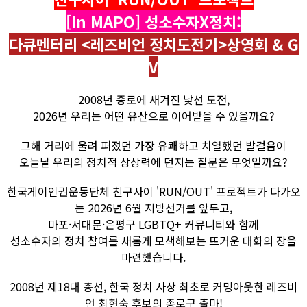
[In MAPO] 성소수자X정치:
다큐멘터리 <레즈비언 정치도전기>상영회 & G
V
2008년 종로에 새겨진 낯선 도전,
2026년 우리는 어떤 유산으로 이어받을 수 있을까요?
그해 거리에 울려 퍼졌던 가장 유쾌하고 치열했던 발걸음이
오늘날 우리의 정치적 상상력에 던지는 질문은 무엇일까요?
한국게이인권운동단체 친구사이 'RUN/OUT' 프로젝트가 다가오
는 2026년 6월 지방선거를 앞두고,
마포·서대문·은평구 LGBTQ+ 커뮤니티와 함께
성소수자의 정치 참여를 새롭게 모색해보는 뜨거운 대화의 장을
마련했습니다.
2008년 제18대 총선, 한국 정치 사상 최초로 커밍아웃한 레즈비
언 최현숙 후보의 종로구 출마!