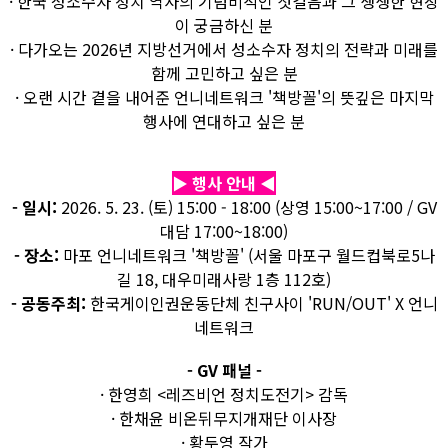
· 한국 성소수자 정치 역사의 기념비적인 첫걸음과 그 생생한 현장
이 궁금하신 분
· 다가오는 2026년 지방선거에서 성소수자 정치의 전략과 미래를
함께 고민하고 싶은 분
· 오랜 시간 곁을 내어준 언니네트워크 '책방꼴'의 뜻깊은 마지막
행사에 연대하고 싶은 분
▶ 행사 안내 ◀
- 일시:
2026. 5. 23. (토) 15:00 - 18:00 (상영 15:00~17:00 / GV
대담 17:00~18:00)
- 장소:
마포 언니네트워크 '책방꼴' (서울 마포구 월드컵북로5나
길 18, 대우미래사랑 1층 112호)
- 공동주최:
한국게이인권운동단체 친구사이 'RUN/OUT' X 언니
네트워크
- GV 패널 -
· 한영희 <레즈비언 정치도전기> 감독
· 한채윤 비온뒤무지개재단 이사장
· 황두영 작가