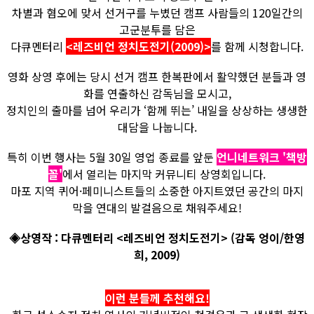
차별과 혐오에 맞서 선거구를 누볐던 캠프 사람들의 120일간의
고군분투를 담은
다큐멘터리
<레즈비언 정치도전기(2009)>
를 함께 시청합니다.
영화 상영 후에는 당시 선거 캠프 한복판에서 활약했던 분들과 영
화를 연출하신 감독님을 모시고,
정치인의 출마를 넘어 우리가 ‘함께 뛰는’ 내일을 상상하는 생생한
대담을 나눕니다.
특히 이번 행사는 5월 30일 영업 종료를 앞둔
언니네트워크 '책방
꼴'
에서 열리는 마지막 커뮤니티 상영회입니다.
마포 지역 퀴어·페미니스트들의 소중한 아지트였던 공간의 마지
막을 연대의 발걸음으로 채워주세요!
◈상영작 : 다큐멘터리 <레즈비언 정치도전기> (감독 엉이/한영
희, 2009)
이런 분들께 추천해요!