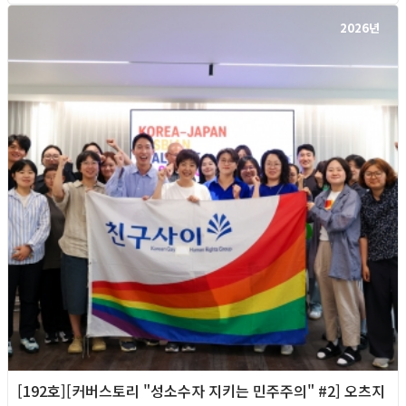
2026년
[192호][커버스토리 "성소수자 지키는 민주주의" #2] 오츠지