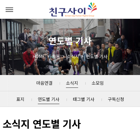
연도별 기사
HOME
활동
소식지
연도별 기사
마음연결
소식지
소모임
표지
연도별 기사
태그별 기사
구독신청
소식지 연도별 기사