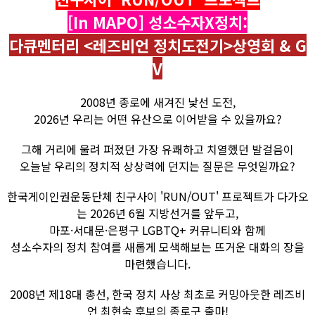
[In MAPO] 성소수자X정치:
다큐멘터리 <레즈비언 정치도전기>상영회 & G
V
2008년 종로에 새겨진 낯선 도전,
2026년 우리는 어떤 유산으로 이어받을 수 있을까요?
그해 거리에 울려 퍼졌던 가장 유쾌하고 치열했던 발걸음이
오늘날 우리의 정치적 상상력에 던지는 질문은 무엇일까요?
한국게이인권운동단체 친구사이 'RUN/OUT' 프로젝트가 다가오
는 2026년 6월 지방선거를 앞두고,
마포·서대문·은평구 LGBTQ+ 커뮤니티와 함께
성소수자의 정치 참여를 새롭게 모색해보는 뜨거운 대화의 장을
마련했습니다.
2008년 제18대 총선, 한국 정치 사상 최초로 커밍아웃한 레즈비
언 최현숙 후보의 종로구 출마!