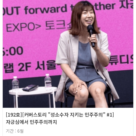
[192호][커버스토리 "성소수자 지키는 민주주의" #1]
자긍심에서 민주주의까지
기간 : 6월