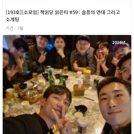
[193호][소모임] 책읽당 읽은티 #59 : 슬픔의 연대 그리고
소개팅
기간 : 7월
2026년