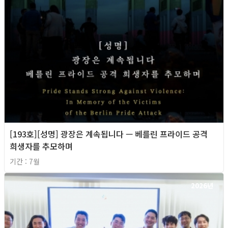
[193호][성명] 광장은 계속됩니다 — 베를린 프라이드 공격
희생자를 추모하며
기간 : 7월
2026년