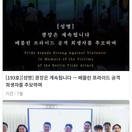
[193호][성명] 광장은 계속됩니다 — 베를린 프라이드 공격
희생자를 추모하며
기간 : 7월
2026년