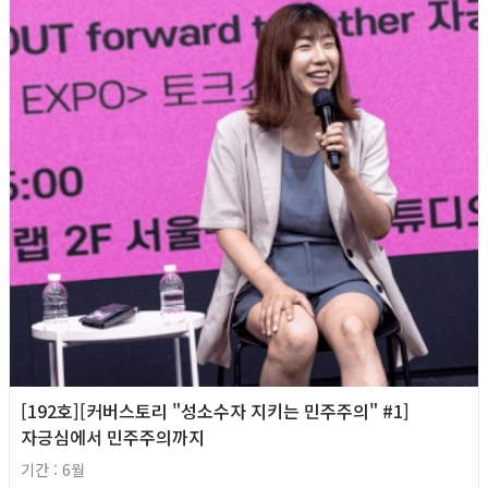
[192호][커버스토리 "성소수자 지키는 민주주의" #1]
자긍심에서 민주주의까지
기간 : 6월