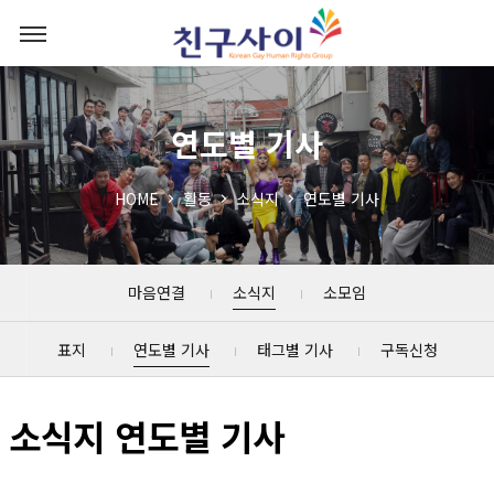
연도별 기사
HOME
활동
소식지
연도별 기사
마음연결
소식지
소모임
표지
연도별 기사
태그별 기사
구독신청
소식지 연도별 기사