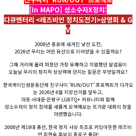
[In MAPO] 성소수자X정치:
다큐멘터리 <레즈비언 정치도전기>상영회 & G
V
2008년 종로에 새겨진 낯선 도전,
2026년 우리는 어떤 유산으로 이어받을 수 있을까요?
그해 거리에 울려 퍼졌던 가장 유쾌하고 치열했던 발걸음이
오늘날 우리의 정치적 상상력에 던지는 질문은 무엇일까요?
한국게이인권운동단체 친구사이 'RUN/OUT' 프로젝트가 다가오
는 2026년 6월 지방선거를 앞두고,
마포·서대문·은평구 LGBTQ+ 커뮤니티와 함께
성소수자의 정치 참여를 새롭게 모색해보는 뜨거운 대화의 장을
마련했습니다.
2008년 제18대 총선, 한국 정치 사상 최초로 커밍아웃한 레즈비
언 최현숙 후보의 종로구 출마!