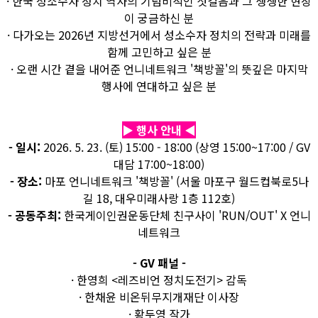
· 한국 성소수자 정치 역사의 기념비적인 첫걸음과 그 생생한 현장
이 궁금하신 분
· 다가오는 2026년 지방선거에서 성소수자 정치의 전략과 미래를
함께 고민하고 싶은 분
· 오랜 시간 곁을 내어준 언니네트워크 '책방꼴'의 뜻깊은 마지막
행사에 연대하고 싶은 분
▶ 행사 안내 ◀
- 일시:
2026. 5. 23. (토) 15:00 - 18:00 (상영 15:00~17:00 / GV
대담 17:00~18:00)
- 장소:
마포 언니네트워크 '책방꼴' (서울 마포구 월드컵북로5나
길 18, 대우미래사랑 1층 112호)
- 공동주최:
한국게이인권운동단체 친구사이 'RUN/OUT' X 언니
네트워크
- GV 패널 -
· 한영희 <레즈비언 정치도전기> 감독
· 한채윤 비온뒤무지개재단 이사장
· 황두영 작가