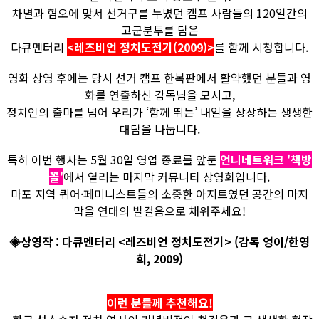
차별과 혐오에 맞서 선거구를 누볐던 캠프 사람들의 120일간의
고군분투를 담은
다큐멘터리
<레즈비언 정치도전기(2009)>
를 함께 시청합니다.
영화 상영 후에는 당시 선거 캠프 한복판에서 활약했던 분들과 영
화를 연출하신 감독님을 모시고,
정치인의 출마를 넘어 우리가 ‘함께 뛰는’ 내일을 상상하는 생생한
대담을 나눕니다.
특히 이번 행사는 5월 30일 영업 종료를 앞둔
언니네트워크 '책방
꼴'
에서 열리는 마지막 커뮤니티 상영회입니다.
마포 지역 퀴어·페미니스트들의 소중한 아지트였던 공간의 마지
막을 연대의 발걸음으로 채워주세요!
◈상영작 : 다큐멘터리 <레즈비언 정치도전기> (감독 엉이/한영
희, 2009)
이런 분들께 추천해요!