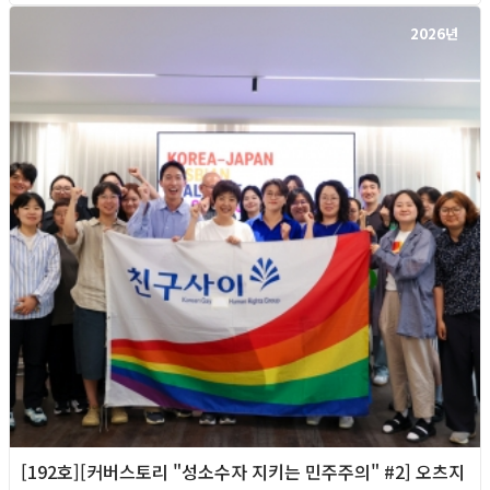
2026년
[192호][커버스토리 "성소수자 지키는 민주주의" #2] 오츠지