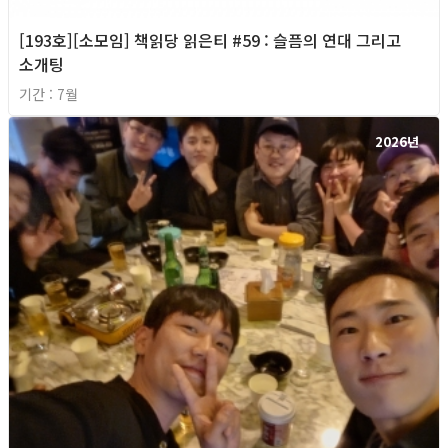
[193호][소모임] 책읽당 읽은티 #59 : 슬픔의 연대 그리고
소개팅
기간 : 7월
2026년