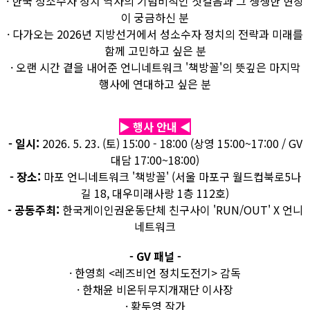
· 한국 성소수자 정치 역사의 기념비적인 첫걸음과 그 생생한 현장
이 궁금하신 분
· 다가오는 2026년 지방선거에서 성소수자 정치의 전략과 미래를
함께 고민하고 싶은 분
· 오랜 시간 곁을 내어준 언니네트워크 '책방꼴'의 뜻깊은 마지막
행사에 연대하고 싶은 분
▶ 행사 안내 ◀
- 일시:
2026. 5. 23. (토) 15:00 - 18:00 (상영 15:00~17:00 / GV
대담 17:00~18:00)
- 장소:
마포 언니네트워크 '책방꼴' (서울 마포구 월드컵북로5나
길 18, 대우미래사랑 1층 112호)
- 공동주최:
한국게이인권운동단체 친구사이 'RUN/OUT' X 언니
네트워크
- GV 패널 -
· 한영희 <레즈비언 정치도전기> 감독
· 한채윤 비온뒤무지개재단 이사장
· 황두영 작가