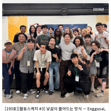
2026년
[193호][활동스케치 #3] 낯섦이 줄어드는 방식 — Enggusai,