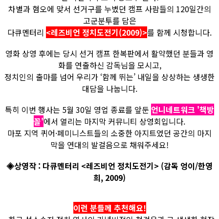
차별과 혐오에 맞서 선거구를 누볐던 캠프 사람들의 120일간의
고군분투를 담은
다큐멘터리
<레즈비언 정치도전기(2009)>
를 함께 시청합니다.
영화 상영 후에는 당시 선거 캠프 한복판에서 활약했던 분들과 영
화를 연출하신 감독님을 모시고,
정치인의 출마를 넘어 우리가 ‘함께 뛰는’ 내일을 상상하는 생생한
대담을 나눕니다.
특히 이번 행사는 5월 30일 영업 종료를 앞둔
언니네트워크 '책방
꼴'
에서 열리는 마지막 커뮤니티 상영회입니다.
마포 지역 퀴어·페미니스트들의 소중한 아지트였던 공간의 마지
막을 연대의 발걸음으로 채워주세요!
◈상영작 : 다큐멘터리 <레즈비언 정치도전기> (감독 엉이/한영
희, 2009)
이런 분들께 추천해요!