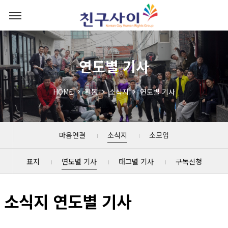
연도별 기사
HOME
활동
소식지
연도별 기사
마음연결
소식지
소모임
표지
연도별 기사
태그별 기사
구독신청
소식지 연도별 기사