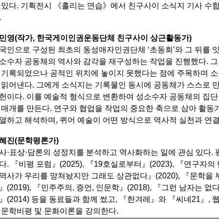
 있다.
기획전시 《흘리는 연습》에서 친구사이 소식지 기사 수합
.
민영(작가, 한국게이인권운동단체 친구사이 상근활동가)
국인으로 구성된 최초의 동성애자인권단체 ‘초동회’와 그 뒤를 잇
소수자 공동체의 역사와 감각을 재구성하는 작업을 진행했다.
그
 기록되었으나 공적인 위치에 놓이지 못했다는 점에 주목하며 소
 읽어낸다.
그에게 소식지는 기록물인 동시에 공동체가 스스로 만
헌이다.
이를 예술적 형식으로 변환하여 성소수자 공동체의 집단
 매개를 만든다.
연구와 협업을 작업의 중요한 축으로 삼아 활동가
열하고 해석하며, 퀴어 예술이 어떤 방식으로 역사적 실천과 연결
혜진(문학평론가)
사·표상·담론의 성정치를 분석하고 역사화하는 일에 관심 있다. 평
다.
『비평 포럼』(2025), 『19호실로부터』(2023), 『연구자의 탄
역사가 우리를 망쳐놨지만 그래도 상관없다』(2020),
『문학을 부
』(2019), 『민주주의, 증언, 인문학』(2018), 『그런 남자는 없
』(2014) 등을 동료들과 함께 썼고,
『한겨레』와 『씨네21』, 
 문학비평 및 문화이론을 강의한다.