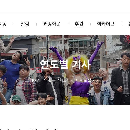
활동
알림
커밍아웃
후원
아카이브
연도별 기사
HOME
활동
소식지
연도별 기사