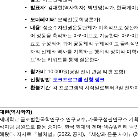
발표자:
김대현(역사학자), 박민영(작가, 한국게
모더레이터:
오혜진(문학평론가)
내용:
성소수자인권운동단체가 지속적으로 생산해 온
어 정동을 축적하는 아카이브로 기능한다. 아카이브는
료로 구성되어 퀴어 공동체의 구체적이고 물리적인 
자의 신체와 역사를 기록하는 행위의 정치적·미학적 의미
브’라는 키워드를 통해 질문한다.
참가비:
10,000원(당일 전시 관람 티켓 포함)
신청방법:
토크프로그램 신청 링크
환불기간:
각 프로그램의 시작일로부터 3일 전까지 
대현(역사학자)
세대학교 글로벌한국학연구소 연구교수, 가족구성권연구소 기
식지팀 팀원으로 활동 중이다.
한국 현대의 젠더·섹슈얼리티 낙인
해왔다. 저서로 『불처벌』(2022, 공저), 『세상과 은둔 사이』(202