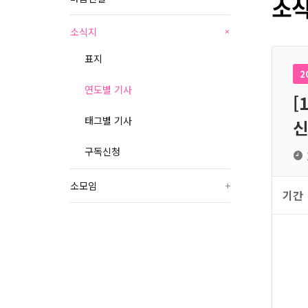
소식
소식지
+
표지
2
연도별 기사
[
태그별 기사
신
구독신청
소모임
+
기간