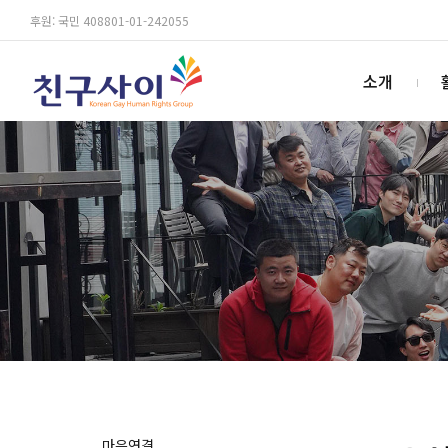
후원: 국민 408801-01-242055
소개
마음연결