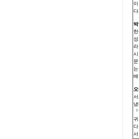
이
다
박
한
성
라
시
문
는
배
오
서
냈
『
귀
다
서