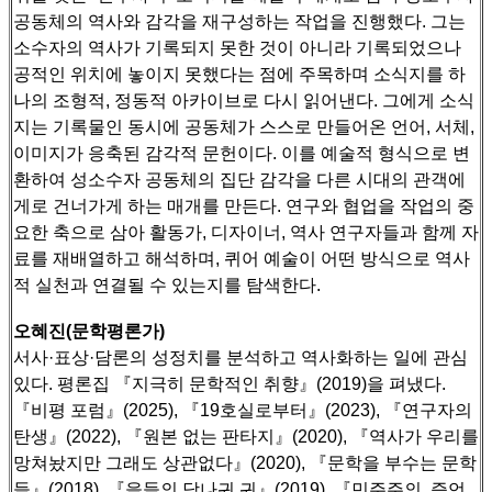
공동체의 역사와 감각을 재구성하는 작업을 진행했다.
그는
소수자의 역사가 기록되지 못한 것이 아니라 기록되었으나
공적인 위치에 놓이지 못했다는 점에 주목하며 소식지를 하
나의 조형적, 정동적 아카이브로 다시 읽어낸다.
그에게 소식
지는 기록물인 동시에 공동체가 스스로 만들어온 언어, 서체,
이미지가 응축된 감각적 문헌이다.
이를 예술적 형식으로 변
환하여 성소수자 공동체의 집단 감각을 다른 시대의 관객에
게로 건너가게 하는 매개를 만든다.
연구와 협업을 작업의 중
요한 축으로 삼아 활동가, 디자이너, 역사 연구자들과 함께 자
료를 재배열하고 해석하며, 퀴어 예술이 어떤 방식으로 역사
적 실천과 연결될 수 있는지를 탐색한다.
오혜진(문학평론가)
서사·표상·담론의 성정치를 분석하고 역사화하는 일에 관심
있다. 평론집 『지극히 문학적인 취향』(2019)을 펴냈다.
『비평 포럼』(2025), 『19호실로부터』(2023), 『연구자의
탄생』(2022), 『원본 없는 판타지』(2020), 『역사가 우리를
망쳐놨지만 그래도 상관없다』(2020),
『문학을 부수는 문학
들』(2018), 『을들의 당나귀 귀』(2019), 『민주주의, 증언,