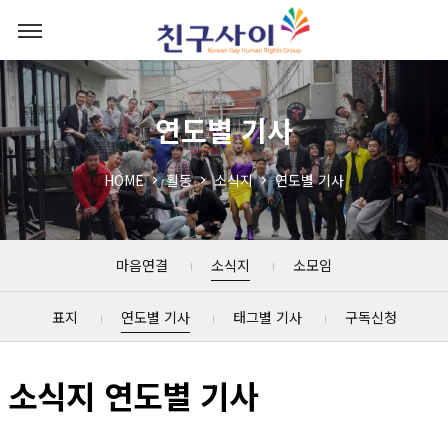
연도별 기사
HOME
활동
소식지
연도별 기사
마음연결
소식지
소모임
표지
연도별 기사
태그별 기사
구독신청
소식지 연도별 기사