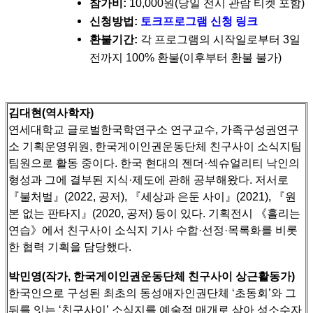
참가비:
10,000원(당일 전시 관람 티켓 포함)
신청방법:
토크프로그램 신청 링크
환불기간:
각 프로그램의 시작일로부터 3일
전까지 100% 환불(이후부터 환불 불가)
김대현(역사학자)
연세대학교 글로벌한국학연구소 연구교수, 가족구성권연구
소 기획운영위원, 한국게이인권운동단체 친구사이 소식지팀
팀원으로 활동 중이다.
한국 현대의 젠더·섹슈얼리티 낙인의
형성과 그에 결부된 지식·제도에 관해 공부해왔다. 저서로
『불처벌』(2022, 공저), 『세상과 은둔 사이』(2021), 『원
본 없는 판타지』(2020, 공저) 등이 있다.
기획전시 《흘리는
연습》에서 친구사이 소식지 기사 수합·선정·목록화를 비롯
한 협력 기획을 담당했다.
박민영(작가, 한국게이인권운동단체 친구사이 상근활동가)
한국인으로 구성된 최초의 동성애자인권단체 ‘초동회’와 그
뒤를 잇는 ‘친구사이’ 소식지를 예술적 매개로 삼아 성소수자