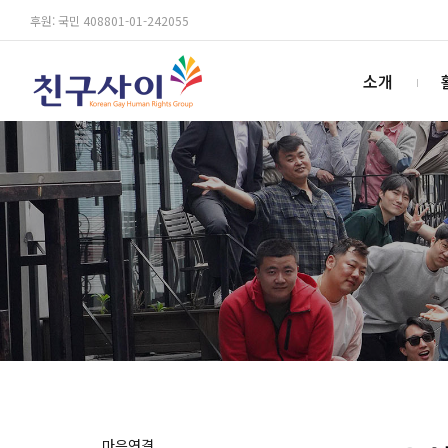
후원: 국민 408801-01-242055
소개
마음연결