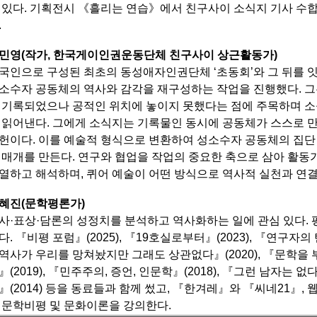
 있다.
기획전시 《흘리는 연습》에서 친구사이 소식지 기사 수합
.
민영(작가, 한국게이인권운동단체 친구사이 상근활동가)
국인으로 구성된 최초의 동성애자인권단체 ‘초동회’와 그 뒤를 잇
소수자 공동체의 역사와 감각을 재구성하는 작업을 진행했다.
그
 기록되었으나 공적인 위치에 놓이지 못했다는 점에 주목하며 소
 읽어낸다.
그에게 소식지는 기록물인 동시에 공동체가 스스로 만
헌이다.
이를 예술적 형식으로 변환하여 성소수자 공동체의 집단
 매개를 만든다.
연구와 협업을 작업의 중요한 축으로 삼아 활동가
열하고 해석하며, 퀴어 예술이 어떤 방식으로 역사적 실천과 연결
혜진(문학평론가)
사·표상·담론의 성정치를 분석하고 역사화하는 일에 관심 있다. 평
다.
『비평 포럼』(2025), 『19호실로부터』(2023), 『연구자의 탄
역사가 우리를 망쳐놨지만 그래도 상관없다』(2020),
『문학을 부
』(2019), 『민주주의, 증언, 인문학』(2018), 『그런 남자는 없
』(2014) 등을 동료들과 함께 썼고,
『한겨레』와 『씨네21』, 
 문학비평 및 문화이론을 강의한다.