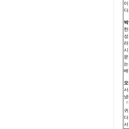
이
다
박
한
성
라
시
문
는
배
오
서
냈
『
귀
다
서