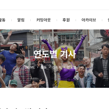
활동
알림
커밍아웃
후원
아카이브
연도별 기사
HOME
활동
소식지
연도별 기사