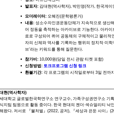
발표자:
김대현(역사학자), 박민영(작가, 한국게
모더레이터:
오혜진(문학평론가)
내용:
성소수자인권운동단체가 지속적으로 생산해 온
어 정동을 축적하는 아카이브로 기능한다. 아카이브는
료로 구성되어 퀴어 공동체의 구체적이고 물리적인 
자의 신체와 역사를 기록하는 행위의 정치적·미학적 의미
브’라는 키워드를 통해 질문한다.
참가비:
10,000원(당일 전시 관람 티켓 포함)
신청방법:
토크프로그램 신청 링크
환불기간:
각 프로그램의 시작일로부터 3일 전까지 
대현(역사학자)
세대학교 글로벌한국학연구소 연구교수, 가족구성권연구소 기
식지팀 팀원으로 활동 중이다.
한국 현대의 젠더·섹슈얼리티 낙인
해왔다. 저서로 『불처벌』(2022, 공저), 『세상과 은둔 사이』(202