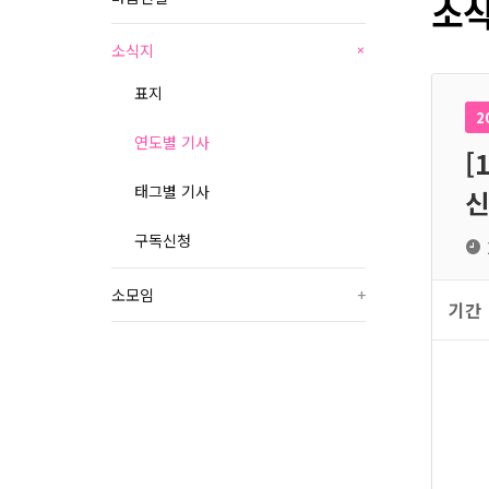
소식
소식지
+
표지
2
연도별 기사
[
태그별 기사
신
구독신청
소모임
+
기간