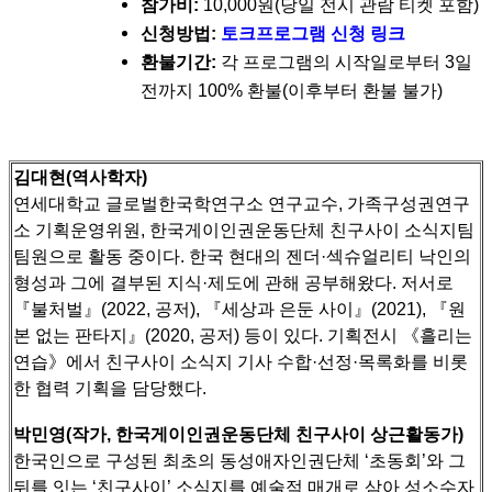
참가비:
10,000원(당일 전시 관람 티켓 포함)
신청방법:
토크프로그램 신청 링크
환불기간:
각 프로그램의 시작일로부터 3일
전까지 100% 환불(이후부터 환불 불가)
김대현(역사학자)
연세대학교 글로벌한국학연구소 연구교수, 가족구성권연구
소 기획운영위원, 한국게이인권운동단체 친구사이 소식지팀
팀원으로 활동 중이다.
한국 현대의 젠더·섹슈얼리티 낙인의
형성과 그에 결부된 지식·제도에 관해 공부해왔다. 저서로
『불처벌』(2022, 공저), 『세상과 은둔 사이』(2021), 『원
본 없는 판타지』(2020, 공저) 등이 있다.
기획전시 《흘리는
연습》에서 친구사이 소식지 기사 수합·선정·목록화를 비롯
한 협력 기획을 담당했다.
박민영(작가, 한국게이인권운동단체 친구사이 상근활동가)
한국인으로 구성된 최초의 동성애자인권단체 ‘초동회’와 그
뒤를 잇는 ‘친구사이’ 소식지를 예술적 매개로 삼아 성소수자