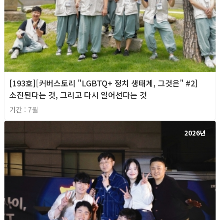
[193호][커버스토리 "LGBTQ+ 정치 생태계, 그것은" #2]
소진된다는 것, 그리고 다시 일어선다는 것
기간 : 7월
2026년