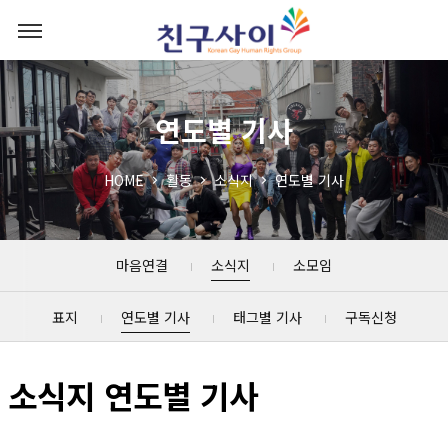
연도별 기사
HOME
활동
소식지
연도별 기사
마음연결
소식지
소모임
표지
연도별 기사
태그별 기사
구독신청
소식지 연도별 기사