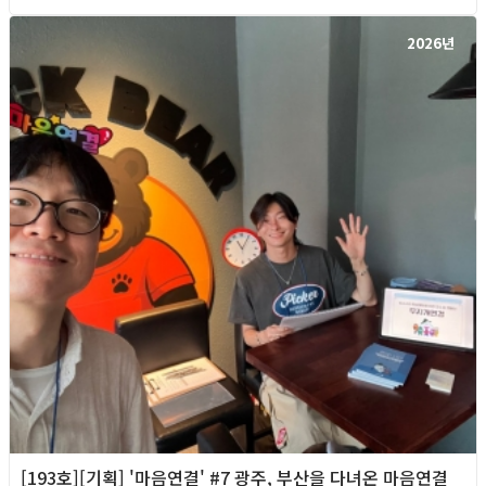
2026년
[193호][기획] '마음연결' #7 광주, 부산을 다녀온 마음연결