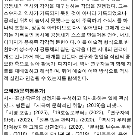
공동체의 역사와 감각을 재구성하는 작업을 진행했다.
그는
소수자의 역사가 기록되지 못한 것이 아니라 기록되었으나
공적인 위치에 놓이지 못했다는 점에 주목하며 소식지를 하
나의 조형적, 정동적 아카이브로 다시 읽어낸다.
그에게 소식
지는 기록물인 동시에 공동체가 스스로 만들어온 언어, 서체,
이미지가 응축된 감각적 문헌이다.
이를 예술적 형식으로 변
환하여 성소수자 공동체의 집단 감각을 다른 시대의 관객에
게로 건너가게 하는 매개를 만든다.
연구와 협업을 작업의 중
요한 축으로 삼아 활동가, 디자이너, 역사 연구자들과 함께 자
료를 재배열하고 해석하며, 퀴어 예술이 어떤 방식으로 역사
적 실천과 연결될 수 있는지를 탐색한다.
오혜진(문학평론가)
서사·표상·담론의 성정치를 분석하고 역사화하는 일에 관심
있다. 평론집 『지극히 문학적인 취향』(2019)을 펴냈다.
『비평 포럼』(2025), 『19호실로부터』(2023), 『연구자의
탄생』(2022), 『원본 없는 판타지』(2020), 『역사가 우리를
망쳐놨지만 그래도 상관없다』(2020),
『문학을 부수는 문학
들』(2018), 『을들의 당나귀 귀』(2019), 『민주주의, 증언,