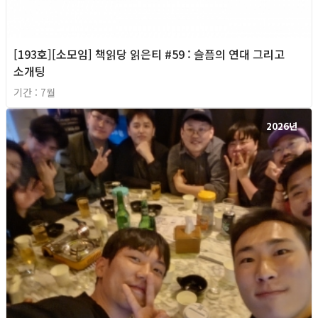
[193호][소모임] 책읽당 읽은티 #59 : 슬픔의 연대 그리고
소개팅
기간 : 7월
2026년