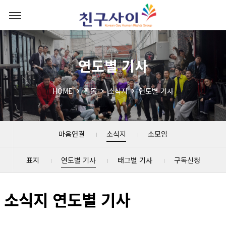
연도별 기사
HOME
활동
소식지
연도별 기사
마음연결
소식지
소모임
표지
연도별 기사
태그별 기사
구독신청
소식지 연도별 기사