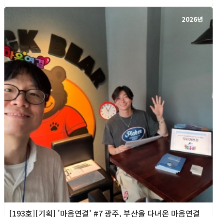
2026년
[193호][기획] '마음연결' #7 광주, 부산을 다녀온 마음연결