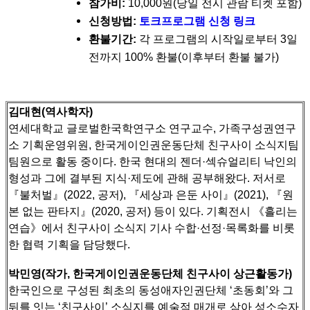
참가비:
10,000원(당일 전시 관람 티켓 포함)
신청방법:
토크프로그램 신청 링크
환불기간:
각 프로그램의 시작일로부터 3일
전까지 100% 환불(이후부터 환불 불가)
김대현(역사학자)
연세대학교 글로벌한국학연구소 연구교수, 가족구성권연구
소 기획운영위원, 한국게이인권운동단체 친구사이 소식지팀
팀원으로 활동 중이다.
한국 현대의 젠더·섹슈얼리티 낙인의
형성과 그에 결부된 지식·제도에 관해 공부해왔다. 저서로
『불처벌』(2022, 공저), 『세상과 은둔 사이』(2021), 『원
본 없는 판타지』(2020, 공저) 등이 있다.
기획전시 《흘리는
연습》에서 친구사이 소식지 기사 수합·선정·목록화를 비롯
한 협력 기획을 담당했다.
박민영(작가, 한국게이인권운동단체 친구사이 상근활동가)
한국인으로 구성된 최초의 동성애자인권단체 ‘초동회’와 그
뒤를 잇는 ‘친구사이’ 소식지를 예술적 매개로 삼아 성소수자