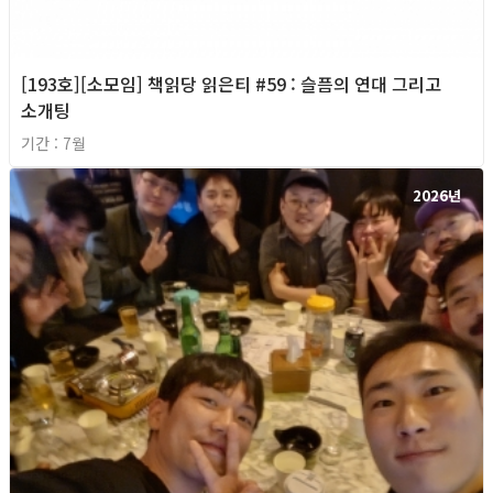
[193호][소모임] 책읽당 읽은티 #59 : 슬픔의 연대 그리고
소개팅
기간 : 7월
2026년