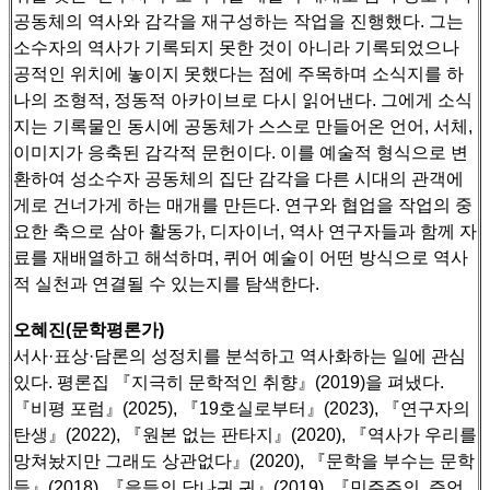
공동체의 역사와 감각을 재구성하는 작업을 진행했다.
그는
소수자의 역사가 기록되지 못한 것이 아니라 기록되었으나
공적인 위치에 놓이지 못했다는 점에 주목하며 소식지를 하
나의 조형적, 정동적 아카이브로 다시 읽어낸다.
그에게 소식
지는 기록물인 동시에 공동체가 스스로 만들어온 언어, 서체,
이미지가 응축된 감각적 문헌이다.
이를 예술적 형식으로 변
환하여 성소수자 공동체의 집단 감각을 다른 시대의 관객에
게로 건너가게 하는 매개를 만든다.
연구와 협업을 작업의 중
요한 축으로 삼아 활동가, 디자이너, 역사 연구자들과 함께 자
료를 재배열하고 해석하며, 퀴어 예술이 어떤 방식으로 역사
적 실천과 연결될 수 있는지를 탐색한다.
오혜진(문학평론가)
서사·표상·담론의 성정치를 분석하고 역사화하는 일에 관심
있다. 평론집 『지극히 문학적인 취향』(2019)을 펴냈다.
『비평 포럼』(2025), 『19호실로부터』(2023), 『연구자의
탄생』(2022), 『원본 없는 판타지』(2020), 『역사가 우리를
망쳐놨지만 그래도 상관없다』(2020),
『문학을 부수는 문학
들』(2018), 『을들의 당나귀 귀』(2019), 『민주주의, 증언,