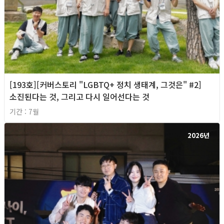
[193호][커버스토리 "LGBTQ+ 정치 생태계, 그것은" #2]
소진된다는 것, 그리고 다시 일어선다는 것
기간 : 7월
2026년