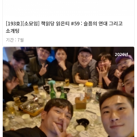
[193호][소모임] 책읽당 읽은티 #59 : 슬픔의 연대 그리고
소개팅
기간 : 7월
2026년