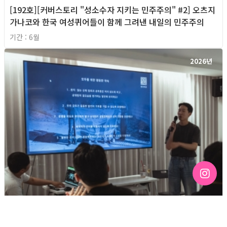
[192호][커버스토리 "성소수자 지키는 민주주의" #2] 오츠지
가나코와 한국 여성퀴어들이 함께 그려낸 내일의 민주주의
기간 : 6월
2026년