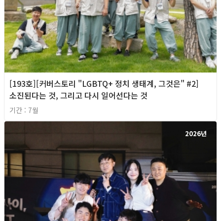
[193호][커버스토리 "LGBTQ+ 정치 생태계, 그것은" #2]
소진된다는 것, 그리고 다시 일어선다는 것
기간 : 7월
2026년