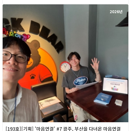
2026년
[193호][기획] '마음연결' #7 광주, 부산을 다녀온 마음연결