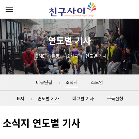
연도별 기사
HOME
활동
소식지
연도별 기사
마음연결
소식지
소모임
표지
연도별 기사
태그별 기사
구독신청
소식지 연도별 기사