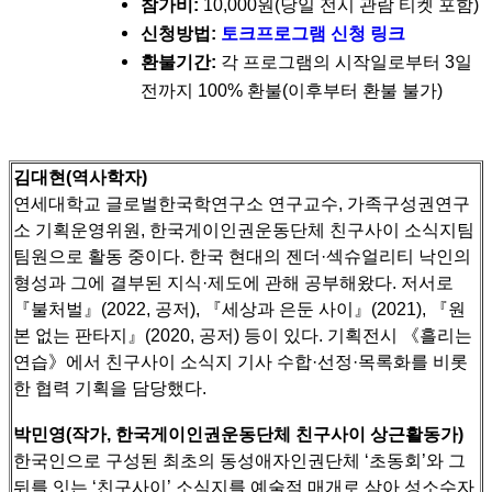
참가비:
10,000원(당일 전시 관람 티켓 포함)
신청방법:
토크프로그램 신청 링크
환불기간:
각 프로그램의 시작일로부터 3일
전까지 100% 환불(이후부터 환불 불가)
김대현(역사학자)
연세대학교 글로벌한국학연구소 연구교수, 가족구성권연구
소 기획운영위원, 한국게이인권운동단체 친구사이 소식지팀
팀원으로 활동 중이다.
한국 현대의 젠더·섹슈얼리티 낙인의
형성과 그에 결부된 지식·제도에 관해 공부해왔다. 저서로
『불처벌』(2022, 공저), 『세상과 은둔 사이』(2021), 『원
본 없는 판타지』(2020, 공저) 등이 있다.
기획전시 《흘리는
연습》에서 친구사이 소식지 기사 수합·선정·목록화를 비롯
한 협력 기획을 담당했다.
박민영(작가, 한국게이인권운동단체 친구사이 상근활동가)
한국인으로 구성된 최초의 동성애자인권단체 ‘초동회’와 그
뒤를 잇는 ‘친구사이’ 소식지를 예술적 매개로 삼아 성소수자