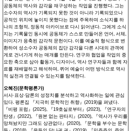
공동체의 역사와 감각을 재구성하는 작업을 진행했다.
그는
소수자의 역사가 기록되지 못한 것이 아니라 기록되었으나
공적인 위치에 놓이지 못했다는 점에 주목하며 소식지를 하
나의 조형적, 정동적 아카이브로 다시 읽어낸다.
그에게 소식
지는 기록물인 동시에 공동체가 스스로 만들어온 언어, 서체,
이미지가 응축된 감각적 문헌이다.
이를 예술적 형식으로 변
환하여 성소수자 공동체의 집단 감각을 다른 시대의 관객에
게로 건너가게 하는 매개를 만든다.
연구와 협업을 작업의 중
요한 축으로 삼아 활동가, 디자이너, 역사 연구자들과 함께 자
료를 재배열하고 해석하며, 퀴어 예술이 어떤 방식으로 역사
적 실천과 연결될 수 있는지를 탐색한다.
오혜진(문학평론가)
서사·표상·담론의 성정치를 분석하고 역사화하는 일에 관심
있다. 평론집 『지극히 문학적인 취향』(2019)을 펴냈다.
『비평 포럼』(2025), 『19호실로부터』(2023), 『연구자의
탄생』(2022), 『원본 없는 판타지』(2020), 『역사가 우리를
망쳐놨지만 그래도 상관없다』(2020),
『문학을 부수는 문학
들』(2018), 『을들의 당나귀 귀』(2019), 『민주주의, 증언,