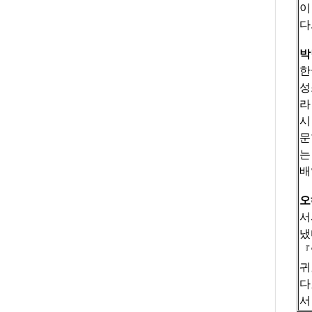
이
다
박
한
성
라
시
문
는
배
오
서
냈
『
귀
다
서