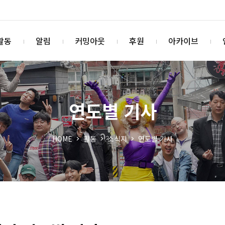
활동
알림
커밍아웃
후원
아카이브
연도별 기사
HOME
활동
소식지
연도별 기사