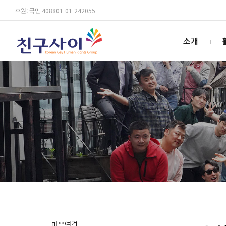
후원: 국민 408801-01-242055
소개
마음연결