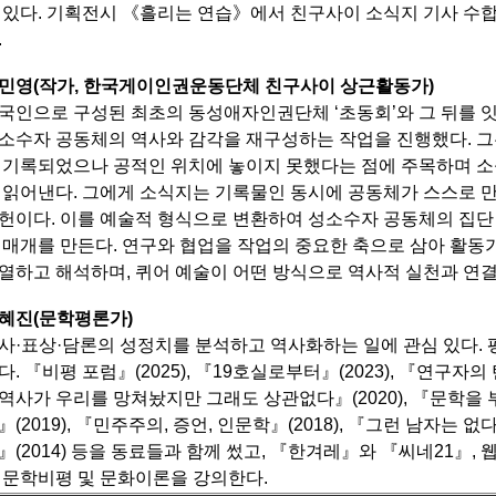
 있다.
기획전시 《흘리는 연습》에서 친구사이 소식지 기사 수합
.
민영(작가, 한국게이인권운동단체 친구사이 상근활동가)
국인으로 구성된 최초의 동성애자인권단체 ‘초동회’와 그 뒤를 잇
소수자 공동체의 역사와 감각을 재구성하는 작업을 진행했다.
그
 기록되었으나 공적인 위치에 놓이지 못했다는 점에 주목하며 소
 읽어낸다.
그에게 소식지는 기록물인 동시에 공동체가 스스로 만
헌이다.
이를 예술적 형식으로 변환하여 성소수자 공동체의 집단
 매개를 만든다.
연구와 협업을 작업의 중요한 축으로 삼아 활동가
열하고 해석하며, 퀴어 예술이 어떤 방식으로 역사적 실천과 연결
혜진(문학평론가)
사·표상·담론의 성정치를 분석하고 역사화하는 일에 관심 있다. 평
다.
『비평 포럼』(2025), 『19호실로부터』(2023), 『연구자의 탄
역사가 우리를 망쳐놨지만 그래도 상관없다』(2020),
『문학을 부
』(2019), 『민주주의, 증언, 인문학』(2018), 『그런 남자는 없
』(2014) 등을 동료들과 함께 썼고,
『한겨레』와 『씨네21』, 
 문학비평 및 문화이론을 강의한다.