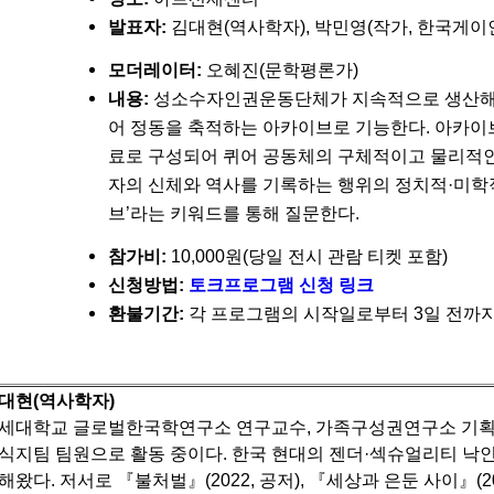
발표자:
김대현(역사학자), 박민영(작가, 한국게
모더레이터:
오혜진(문학평론가)
내용:
성소수자인권운동단체가 지속적으로 생산해 온
어 정동을 축적하는 아카이브로 기능한다. 아카이브는
료로 구성되어 퀴어 공동체의 구체적이고 물리적인 
자의 신체와 역사를 기록하는 행위의 정치적·미학적 의미
브’라는 키워드를 통해 질문한다.
참가비:
10,000원(당일 전시 관람 티켓 포함)
신청방법:
토크프로그램 신청 링크
환불기간:
각 프로그램의 시작일로부터 3일 전까지 
대현(역사학자)
세대학교 글로벌한국학연구소 연구교수, 가족구성권연구소 기
식지팀 팀원으로 활동 중이다.
한국 현대의 젠더·섹슈얼리티 낙인
해왔다. 저서로 『불처벌』(2022, 공저), 『세상과 은둔 사이』(202