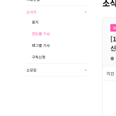
소식
소식지
+
표지
2
연도별 기사
[
태그별 기사
신
구독신청
소모임
+
기간