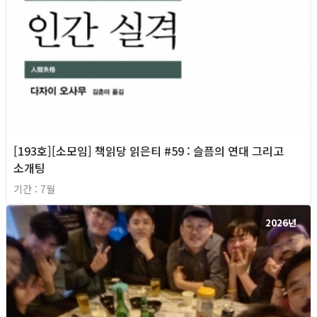
[193호][소모임] 책읽당 읽은티 #59 : 슬픔의 연대 그리고
소개팅
기간 : 7월
2026년