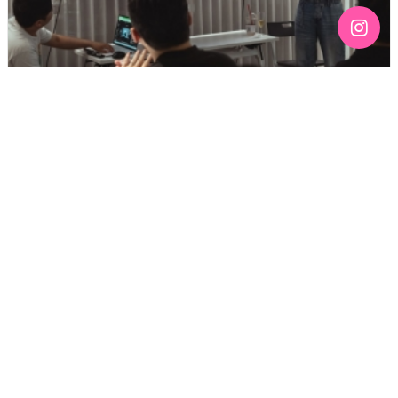
[192호][커버스토리 "성소수자 지키는 민주주의" #3] 함께
만들어가는 게이 커뮤니티를 상상하기
기간 : 6월
2026년