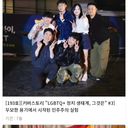
[193호][커버스토리 "LGBTQ+ 정치 생태계, 그것은" #3]
무모한 용기에서 시작된 민주주의 실험
기간 : 7월