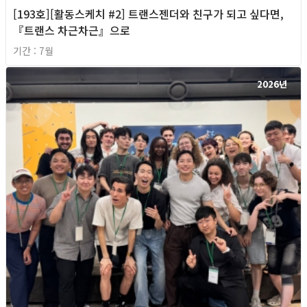
[193호][활동스케치 #2] 트랜스젠더와 친구가 되고 싶다면,
『트랜스 차근차근』으로
기간 : 7월
2026년