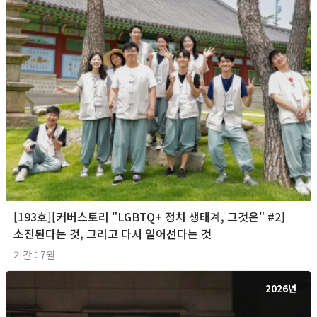
[193호][커버스토리 "LGBTQ+ 정치 생태계, 그것은" #2]
소진된다는 것, 그리고 다시 일어선다는 것
기간 : 7월
2026년