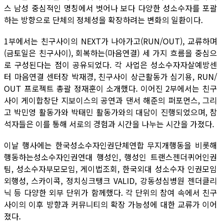
스 남성 중심적인 명칭에서 벗어나 보다 다양한 성소수자를 포괄
하는 방향으로 단체의 정체성을 확장하려는 변화의 일환이다.
1부에서는 친구사이의 NEXT가 나아가고(RUN/OUT), 교류하며
(금토일은 친구사이), 회복하는(마음연결) 세 가지 흐름을 중심으
로 구성된다는 점이 공유되었다. 각 사업은 성소수자자살예방센
터 마음연결 센터장 박재경, 친구사이 상근활동가 심기용, RUN/
OUT 프로젝트 총괄 정재훈이 소개했다. 이어진 2부에서는 친구
사이 게이합창단 지보이스의 공연과 댄서 해준의 퍼포먼스, 그리
고 박민영 활동가와 박태민 활동가와의 대담이 진행되었으며, 참
석자들은 이를 통해 서로의 경험과 시간을 나누는 시간을 가졌다.
이날 행사에는 한국성소수자인권단체연합 무지개행동을 비롯해
행동하는성소수자인권연대 행성인, 행성인 트랜스젠더퀴어인권
팀, 성소수자부모모임, 게이법조회, 한국외대 성소수자 인권모임
외행성, 스카이콕, 정치싱크탱크 VALID, 강동성심병원 젠더클리
닉 등 다양한 외부 단위가 함께했다. 각 단위의 참여 속에서 친구
사이의 이후 방향과 커뮤니티의 확장 가능성에 대한 교류가 이어
졌다.