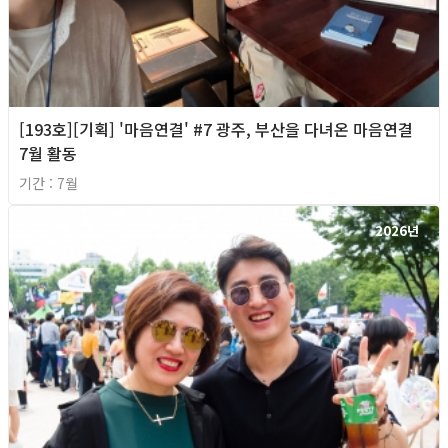
[193호][기획] '마음연결' #7 광주, 부산을 다녀온 마음연결
7월 활동
기간 : 7월
2026년