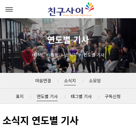
연도별 기사
HOME
활동
소식지
연도별 기사
마음연결
소식지
소모임
표지
연도별 기사
태그별 기사
구독신청
소식지 연도별 기사