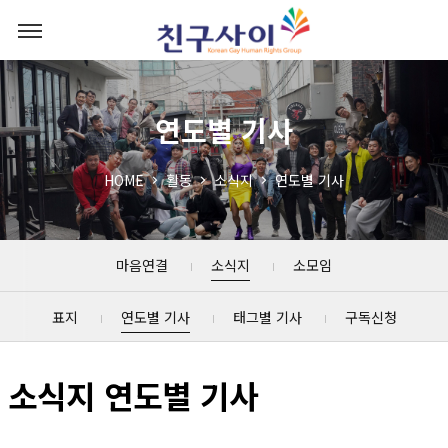
연도별 기사
HOME
활동
소식지
연도별 기사
마음연결
소식지
소모임
표지
연도별 기사
태그별 기사
구독신청
소식지 연도별 기사