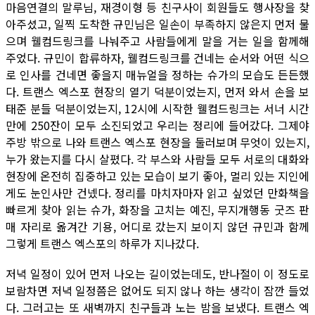
마음연결의 말루님, 재경이형 등 친구사이 회원들도 행사장을 찾
아주셨고, 일찍 도착한 규민님은 일손이 부족하지 않은지 먼저 물
으며 웰컴드링크를 나눠주고 사람들에게 말을 거는 일을 함께해
주었다. 규민이 합류하자, 웰컴드링크를 건네는 순서와 어떤 식으
로 인사를 건네면 좋을지 매뉴얼을 정하는 슈가의 모습도 든든했
다. 트랜스 엑스포 현장의 열기 덕분이었는지, 먼저 와서 손을 보
태준 분들 덕분이었는지, 12시에 시작한 웰컴드링크는 서너 시간
만에 250잔이 모두 소진되었고 우리는 정리에 들어갔다. 그제야
주방 밖으로 나와 트랜스 엑스포 현장을 둘러보며 무엇이 있는지,
누가 왔는지를 다시 살폈다. 각 부스와 사람들 모두 서로의 대화와
현장에 온전히 집중하고 있는 모습이 보기 좋아, 멀리 있는 지인에
게도 눈인사만 건넸다. 정리를 마치자마자 읽고 싶었던 만화책을
빠르게 찾아 읽는 슈가, 화장을 고치는 예진, 무지개행동 굿즈 판
매 자리로 옮겨간 기용, 어디로 갔는지 보이지 않던 규민과 함께
그렇게 트랜스 엑스포의 하루가 지나갔다.
저녁 일정이 있어 먼저 나오는 길이었는데도, 반나절이 이 정도로
보람차면 저녁 일정쯤은 없어도 되지 않나 하는 생각이 잠깐 들었
다. 그러고는 또 새벽까지 친구들과 노는 밤을 보냈다. 트랜스 엑