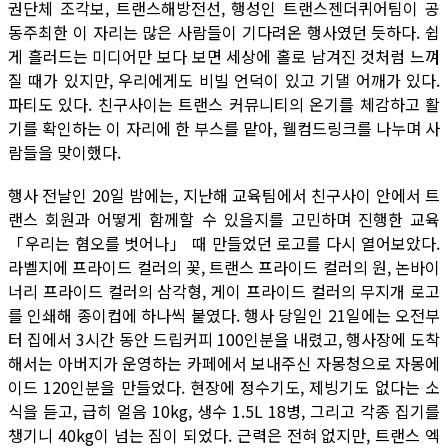
권단체 조각보, 트랜스해방전선, 행성인 트랜스젠더퀴어팀이 공
동주최한 이 자리는 많은 사람들이 기다려온 행사였던 듯하다. 쉽
게 흘러드는 미디어만 보다 보면 세상에 홀로 남겨진 것처럼 느껴
질 때가 있지만, 우리에게도 비빌 언덕이 있고 기댈 어깨가 있다.
파티도 있다. 친구사이는 트랜스 커뮤니티의 온기를 체감하고 활
기를 확인하는 이 자리에 한 부스를 맡아, 웰컴드링크를 나누며 사
람들을 맞이했다.
행사 전날인 20일 밤에는, 지난해 교육팀에서 친구사이 안에서 트
랜스 회원과 어떻게 함께할 수 있을지를 고민하며 진행한 교육
「우리는 혐오를 벗어나」 때 만들었던 로고를 다시 열어보았다.
라벨지에 프라이드 컬러의 꽃, 트랜스 프라이드 컬러의 원, 논바이
너리 프라이드 컬러의 삼각형, 게이 프라이드 컬러의 무지개 로고
를 인쇄해 종이컵에 하나씩 붙였다. 행사 당일인 21일에는 오전부
터 집에서 3시간 동안 드립커피 100인분을 내렸고, 행사장에 도착
해서는 아버지가 운영하는 카페에서 보내주신 자몽청으로 자몽에
이드 120인분을 만들었다. 현장에 정수기도, 제빙기도 없다는 소
식을 듣고, 급히 얼음 10kg, 생수 1.5L 18병, 그리고 각종 집기를
챙기니 40kg이 넘는 짐이 되었다. 근력은 전혀 없지만, 트랜스 엑