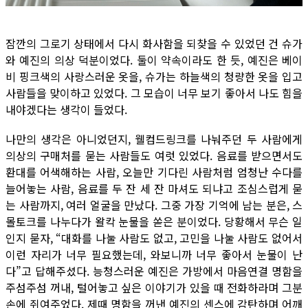
잠깐의 그로기 상태에서 다시 화사함을 되찾을 수 있었던 건 슈가
와 예진의 의상 덕분이었다. 둘이 약속이라도 한 듯, 예진은 베이
비 핑크색의 사랑스러운 옷을, 슈가는 하늘색의 청량한 옷을 입고
사람들을 맞이하고 있었다. 그 모습이 너무 보기 좋아서 나도 힘을
내야겠다는 생각이 들었다.
나만의 생각은 아니었던지, 웰컴드링크를 나눠주던 두 사람에게
의상의 구매처를 묻는 사람들도 여럿 있었다. 음료를 받으면서도
환대를 어색해하는 사람, 오늘만 기다린 사람처럼 엄청난 수다를
늘어놓는 사람, 음료를 두 잔 세 잔 마셔도 되냐고 조심스럽게 묻
는 사람까지, 여러 얼굴을 만났다. 그중 가장 기억에 남는 분은, 스
몰토크를 나누다가 왈칵 눈물을 쏟은 분이었다. 당황해서 무슨 일
인지 묻자, “대화를 나눌 사람도 없고, 고민을 나눌 사람도 없어서
이런 자리가 너무 필요했는데, 와보니까 너무 좋아서 눈물이 난
다”고 답해주셨다. 능청스러운 예진은 가방에서 마음연결 명함을
주섬주섬 꺼내, 털어놓고 싶은 이야기가 있을 때 전화하라며 그분
손에 쥐여주었다. 제때 명함을 꺼낸 예진의 센스에 감탄하며 어깨