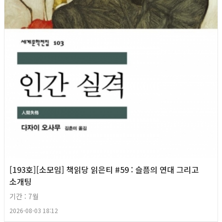
[193호][소모임] 책읽당 읽은티 #59 : 슬픔의 연대 그리고
소개팅
기간 : 7월
2026-08-03 18:12