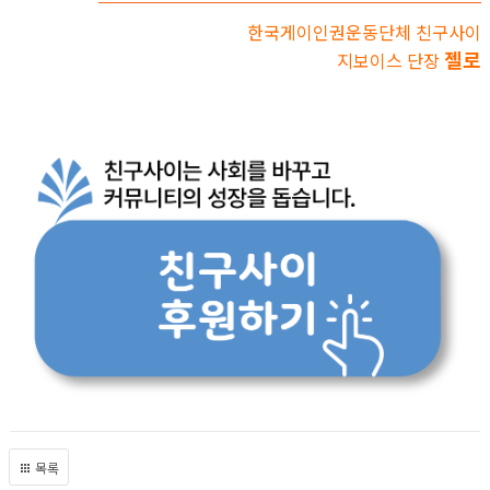
한국게이인권운동단체 친구사이
젤로
지보이스 단장
목록