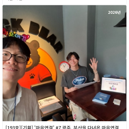
2026년
[193호][기획] '마음연결' #7 광주, 부산을 다녀온 마음연결