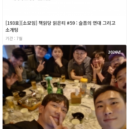
[193호][소모임] 책읽당 읽은티 #59 : 슬픔의 연대 그리고
소개팅
기간 : 7월
2026년