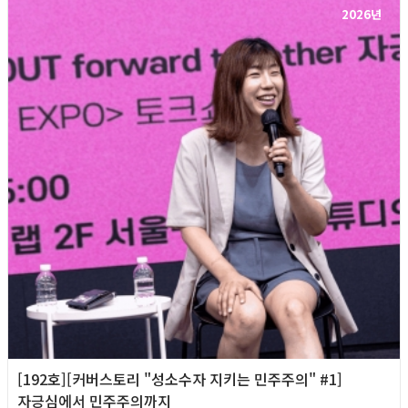
2026년
[192호][커버스토리 "성소수자 지키는 민주주의" #1]
자긍심에서 민주주의까지