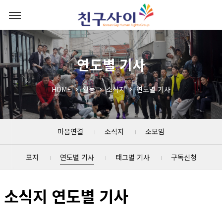
연도별 기사
HOME
활동
소식지
연도별 기사
마음연결
소식지
소모임
표지
연도별 기사
태그별 기사
구독신청
소식지 연도별 기사