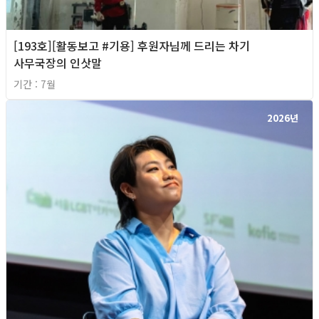
[193호][활동보고 #기용] 후원자님께 드리는 차기
사무국장의 인삿말
기간 : 7월
2026년