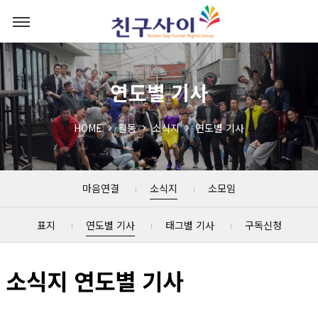
연도별 기사
HOME
활동
소식지
연도별 기사
마음연결
소식지
소모임
표지
연도별 기사
태그별 기사
구독신청
소식지 연도별 기사