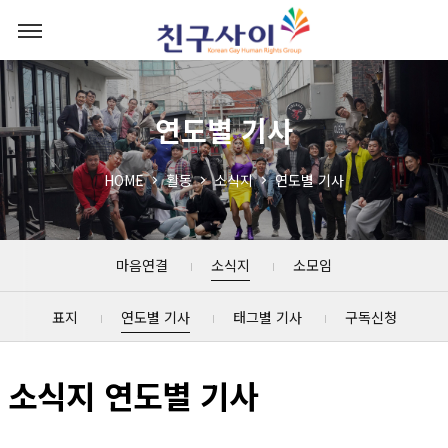
연도별 기사
HOME
활동
소식지
연도별 기사
마음연결
소식지
소모임
표지
연도별 기사
태그별 기사
구독신청
소식지 연도별 기사