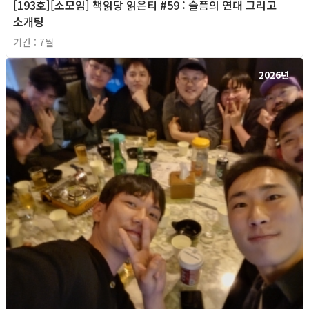
[193호][소모임] 책읽당 읽은티 #59 : 슬픔의 연대 그리고
소개팅
기간 : 7월
2026년