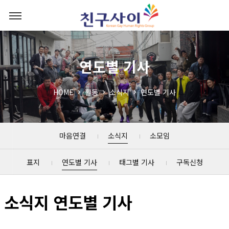
연도별 기사
HOME
활동
소식지
연도별 기사
마음연결
소식지
소모임
표지
연도별 기사
태그별 기사
구독신청
소식지 연도별 기사