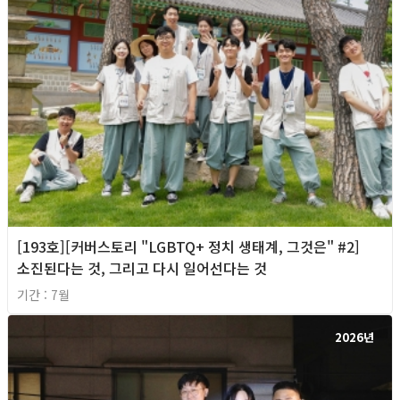
[193호][커버스토리 "LGBTQ+ 정치 생태계, 그것은" #2]
소진된다는 것, 그리고 다시 일어선다는 것
기간 : 7월
2026년