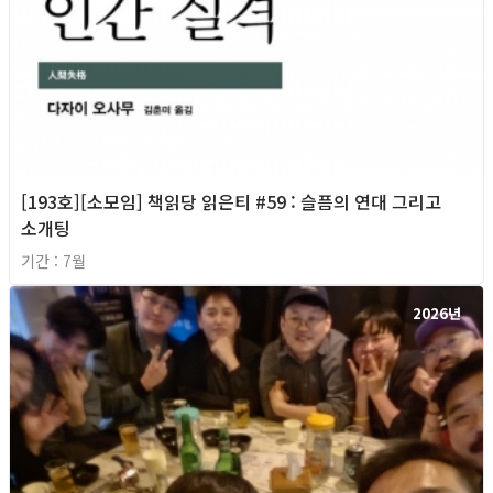
[193호][소모임] 책읽당 읽은티 #59 : 슬픔의 연대 그리고
소개팅
기간 : 7월
2026년