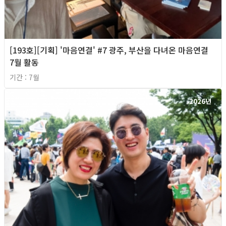
[193호][기획] '마음연결' #7 광주, 부산을 다녀온 마음연결
7월 활동
기간 : 7월
2026년