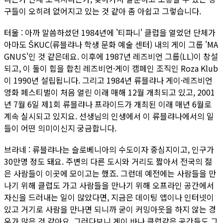
구들이 오히려 없어지고 있는 것 같아 좀 아쉽고 그렇습니다.
터울 : 아까 말씀하셨던 1984년에 '티파니' 클럽을 열었던 단체가
아마도 ŠKUC(류블랴나 학생 문화 예술 센터) 내의 게이 그룹 'MA
GNUS'인 것 같은데요. 이후에 1987년 레즈비언 그룹(LL)이 창설
되고, 이 둘이 힙을 합친 레즈비언·게이 캠페인 조직인 Roza Klub
이 1990년 설립됩니다. 그리고 1984년 류블랴나 게이·레즈비언
영화 페스티벌이 처음 열린 이래 매해 12월 개최되고 있고, 2001
년 7월 6일 제1회 류블랴나 프라이드가 개최된 이래 매년 6월로
계속 실시되고 있지요. 선생님의 인생에서 이 류블랴나에서의 일
들이 어떤 의미이신지 궁금합니다.
브라네 : 류블랴나는 슬로베니아의 수도이자 중심지이고, 인구가
30만명 정도 돼요. 주변의 다른 도시와 거리도 짧아서 전국의 젊
은 사람들이 이곳에 모이고는 했죠. 그런데 예전에는 사람들을 만
나기 위해 클럽도 가고 사람들을 만나기 위해 오프라인 공간에서
자신을 드러내는 일이 많았다면, 지금은 데이팅 앱이나 인터넷이
있고 거기로 사람을 만나면 되니까 굳이 커밍아웃을 하지 않는 경
우가 많은 것 같아요. 그러다보니 게이 바나 클럽같은 공간들도 그