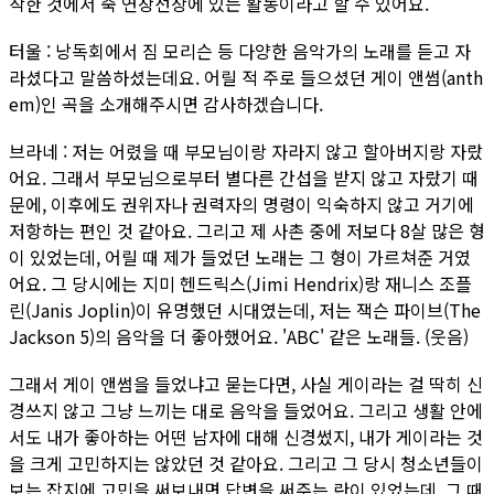
작한 것에서 죽 연장선상에 있는 활동이라고 할 수 있어요.
터울 : 낭독회에서 짐 모리슨 등 다양한 음악가의 노래를 듣고 자
라셨다고 말씀하셨는데요. 어릴 적 주로 들으셨던 게이 앤썸(anth
em)인 곡을 소개해주시면 감사하겠습니다.
브라네 : 저는 어렸을 때 부모님이랑 자라지 않고 할아버지랑 자랐
어요. 그래서 부모님으로부터 별다른 간섭을 받지 않고 자랐기 때
문에, 이후에도 권위자나 권력자의 명령이 익숙하지 않고 거기에
저항하는 편인 것 같아요. 그리고 제 사촌 중에 저보다 8살 많은 형
이 있었는데, 어릴 때 제가 들었던 노래는 그 형이 가르쳐준 거였
어요. 그 당시에는 지미 헨드릭스(Jimi Hendrix)랑 재니스 조플
린(Janis Joplin)이 유명했던 시대였는데, 저는 잭슨 파이브(The
Jackson 5)의 음악을 더 좋아했어요. 'ABC' 같은 노래들. (웃음)
그래서 게이 앤썸을 들었냐고 묻는다면, 사실 게이라는 걸 딱히 신
경쓰지 않고 그냥 느끼는 대로 음악을 들었어요. 그리고 생활 안에
서도 내가 좋아하는 어떤 남자에 대해 신경썼지, 내가 게이라는 것
을 크게 고민하지는 않았던 것 같아요. 그리고 그 당시 청소년들이
보는 잡지에 고민을 써보내면 답변을 써주는 란이 있었는데, 그 때