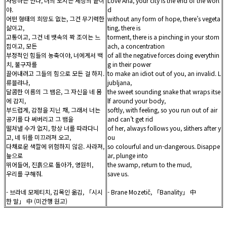
사랑하는 안나, 너의 도시는 세상의 끝이
Love Ana, your city is the end of the worl
야.
d
어떤 형태의 희망도 없는, 그건 무기력한
without any form of hope, there’s vegeta
삶이고,
ting, there is
고통이고, 그건 네 뱃속의 꽉 조이는 느
torment, there is a pinching in your stom
낌이고, 모든
ach, a concentration
부정적인 힘들의 농축이야, 너에게서 백
of all the negative forces doing everythin
치, 불구자를
g in their power
끌어내려고 그들의 힘으로 모든 걸 하지.
to make an idiot out of you, an invalid. L
류블랴나,
jubljana,
달콤한 이름의 그 뱀은, 그 자신을 네 몸
the sweet sounding snake that wraps itse
에 감지,
lf around your body,
부드럽게, 감정을 지닌 채, 그래서 너는
softly, with feeling, so you run out of air
공기를 다 써버리고 그 뱀을
and can’t get rid
떨쳐낼 수가 없지, 항상 너를 따라다니
of her, always follows you, slithers after y
고, 네 뒤를 미끄러져 오고,
ou
다채로운 색깔에 위험하지 않은. 사라져,
so colourful and un-dangerous. Disappe
늪으로
ar, plunge into
뛰어들어, 진흙으로 돌아가, 영원히,
the swamp, return to the mud,
우리를 구해줘.
save us.
- 브라네 모제티치, 김목인 옮김, 「시시
- Brane Mozetič, 「Banality」 中
한 말」 中 (미간행 원고)