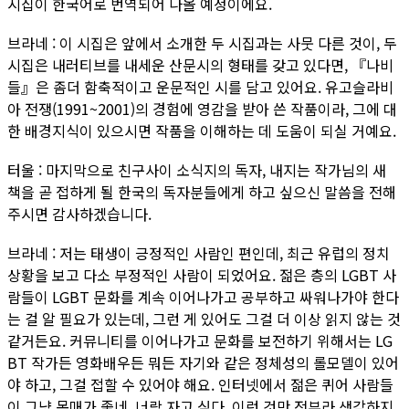
시집이 한국어로 번역되어 나올 예정이에요.
브라네 : 이 시집은 앞에서 소개한 두 시집과는 사뭇 다른 것이, 두
시집은 내러티브를 내세운 산문시의 형태를 갖고 있다면, 『나비
들』은 좀더 함축적이고 운문적인 시를 담고 있어요. 유고슬라비
아 전쟁(1991~2001)의 경험에 영감을 받아 쓴 작품이라, 그에 대
한 배경지식이 있으시면 작품을 이해하는 데 도움이 되실 거예요.
터울 : 마지막으로 친구사이 소식지의 독자, 내지는 작가님의 새
책을 곧 접하게 될 한국의 독자분들에게 하고 싶으신 말씀을 전해
주시면 감사하겠습니다.
브라네 : 저는 태생이 긍정적인 사람인 편인데, 최근 유럽의 정치
상황을 보고 다소 부정적인 사람이 되었어요. 젊은 층의 LGBT 사
람들이 LGBT 문화를 계속 이어나가고 공부하고 싸워나가야 한다
는 걸 알 필요가 있는데, 그런 게 있어도 그걸 더 이상 읽지 않는 것
같거든요. 커뮤니티를 이어나가고 문화를 보전하기 위해서는 LG
BT 작가든 영화배우든 뭐든 자기와 같은 정체성의 롤모델이 있어
야 하고, 그걸 접할 수 있어야 해요. 인터넷에서 젊은 퀴어 사람들
이 그냥 몸매가 좋네, 너랑 자고 싶다, 이런 것만 전부라 생각하지