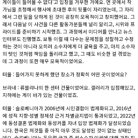
게이들이 들어올 수 없다'고 입장을 거부한 거예요. 먼 곳에서 작
가님을 초청해서 행사에 초대한 후의 뒷풀이 자리였는데, 그 자리
에서 그런 일을 당하게 된 것이 굉장히 모욕적이고 창피했어요. 그
래서 다음날 이 사건을 다른 활동가분들께 널리 알리고, 시위와 프
라이드를 준비하기 시작했죠. 그 과정에서 미디어를 만나고 뉴스
인터뷰도 진행했죠. 보통 이럴 때 다수는 문제점을 성찰하고 수정
하는 것이 아니라 오히려 소수자에게 더 굴욕을 주고, 마치 소수자
의 탓인 것처럼 책임을 돌리려고 했고, 그 때도 비슷한 걸 겪었는
데 그 과정이 또한 매우 모욕적이었어요.
터울 : 들어가지 못하게 했던 장소가 정확히 어떤 곳이었어요?
브라네 : 류블랴나의 한 센터 건물이었어요. 갤러리가 입점해있고,
지하에는 게이 바가 있는 건물이었죠.
터울 : 슬로베니아가 2006년에 시민결합이 법제화되고, 2016년
에 성적 지향·성별 정체성 근거 차별금지법이 통과되었고, 2022년
에 동성결혼 법제화와 동성커플 자녀 입양 법제화가 달성되었습
니다. 한국은 저것들 중 아직 아무 것도 달성된 것이 없는 상태인
데요. 슬로베니아는 동유럽 국가 중 성소수자 인권에 대해 가장 진