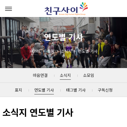
연도별 기사
HOME
활동
소식지
연도별 기사
마음연결
소식지
소모임
표지
연도별 기사
태그별 기사
구독신청
소식지 연도별 기사