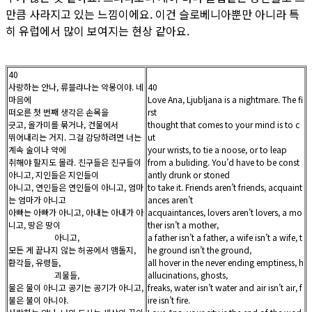
만큼 사라지고 있는 느낌이에요. 이건 슬로베니아뿐만 아니라 특
히 유럽에서 많이 보여지는 현상 같아요.
40
사랑하는 안나, 류블랴나는 악몽이야. 네
40
마음에
Love Ana, Ljubljana is a nightmare. The fi
떠오른 첫 번째 생각은 손목을
rst
긋고, 올가미를 묶거나, 건물에서
thought that comes to your mind is to c
뛰어내리는 거지. 그걸 감당하려면 너는
ut
계속 술이나 약에
your wrists, to tie a noose, or to leap
취해야 할지도 몰라. 친구들은 친구들이
from a buliding. You’d have to be const
아니고, 지인들은 지인들이
antly drunk or stoned
아니고, 연인들은 연인들이 아니고, 엄마
to take it. Friends aren’t friends, acquaint
는 엄마가 아니고
ances aren’t
아빠는 아빠가 아니고, 아내는 아내가 아
acquaintances, lovers aren’t lovers, a mo
니고, 땅은 땅이
ther isn’t a mother,
아니고,
a father isn’t a father, a wife isn’t a wife, t
모든 게 끝나지 않는 허공에서 맴돌지,
he ground isn’t the ground,
환각들, 유령들,
all hover in the never ending emptiness, h
괴물들,
allucinations, ghosts,
물은 물이 아니고 공기는 공기가 아니고,
freaks, water isn’t water and air isn’t air, f
불은 불이 아니야.
ire isn’t fire.