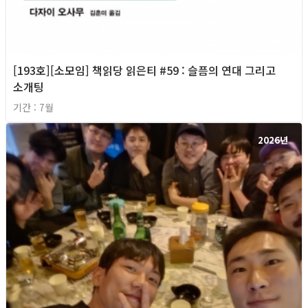
[193호][소모임] 책읽당 읽은티 #59 : 슬픔의 연대 그리고
소개팅
기간 : 7월
2026년