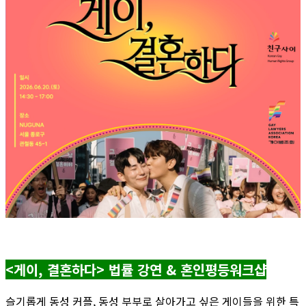
<게이, 결혼하다> 법률 강연 & 혼인평등워크샵
슬기롭게 동성 커플, 동성 부부로 살아가고 싶은 게이들을 위한 특