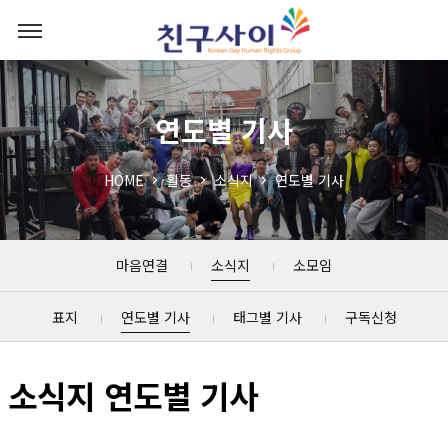
연도별 기사
HOME
활동
소식지
연도별 기사
마음연결
소식지
소모임
표지
연도별 기사
태그별 기사
구독신청
소식지 연도별 기사