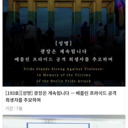
[193호][성명] 광장은 계속됩니다 — 베를린 프라이드 공격
희생자를 추모하며
기간 : 7월
2026년