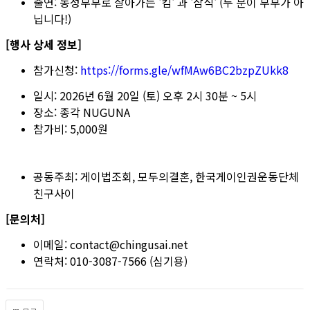
출연: 동성부부로 살아가는 '킴' 과 '삼식' (두 분이 부부가 아
닙니다!)
[행사 상세 정보]
참가신청:
https://forms.gle/wfMAw6BC2bzpZUkk8
일시: 2026년 6월 20일 (토) 오후 2시 30분 ~ 5시
장소: 종각 NUGUNA
참가비: 5,000원
공동주최: 게이법조회, 모두의결혼, 한국게이인권운동단체
친구사이
[문의처]
이메일: contact@chingusai.net
연락처: 010-3087-7566 (심기용)