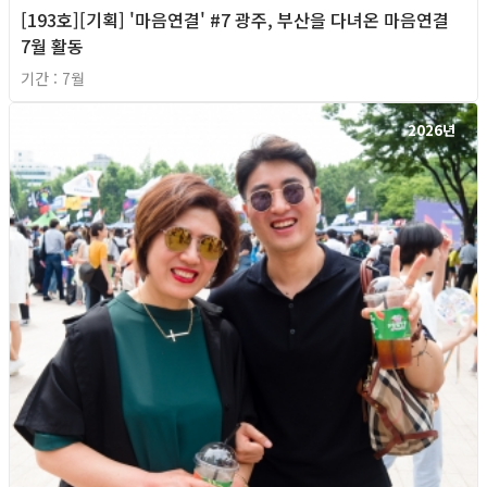
[193호][기획] '마음연결' #7 광주, 부산을 다녀온 마음연결
7월 활동
기간 : 7월
2026년