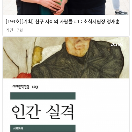
[193호][기획] 친구 사이의 사람들 #1 : 소식지팀장 정재훈
기간 : 7월
2026년