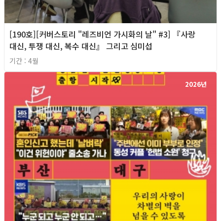
[190호][커버스토리 "레즈비언 가시화의 날" #3] 『사랑
대신, 투쟁 대신, 복수 대신』 그리고 심미섭
기간 : 4월
2026년