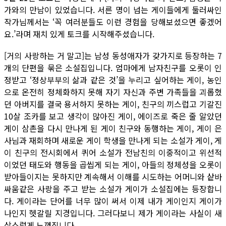
가와의 만남이 있었습니다. 서른 명이 넘는 게이들에게 둘러싸인
작가님께서는 ‘꼭 여러분들도 이런 경험을 당해보셨으면 좋겠어
요.’라며 재치 있게 토크를 시작해주셨습니다.
[거의 사랑하는 거 말고]는 남성 동성애자가 갖가지로 등장하는 7
개의 단편을 묶은 소설집입니다. 엄마에게 남자친구를 오롯이 인
정받고 ‘정상부부의 삶과 같은 것’을 누리고 싶어하는 게이, 농인
으로 온전히 정체화하지 못해 자기 자신과 주변 가족들을 괴롭혔
던 아버지를 결국 용서하지 못하는 게이, 친구의 끼스럽고 기갈진
10살 조카를 보고 생각이 많아진 게이, 에이즈로 죽은 줄 알았던
게이 삼촌을 다시 만나게 된 게이 친구와 동행하는 게이, 게이 은
사님과 재회하며 새로운 게이 학생을 만나게 되는 소설가 게이, 게
이 친구의 전시회에서 퀴어 소설가 전남친의 이중적이고 위선적
이었던 태도와 행동을 곱씹게 되는 게이, 아들의 정체성을 오롯이
받아들이지는 못하지만 계속해서 이해를 시도하는 어머니와 샅바
싸움같은 사랑을 주고 받는 소설가 게이가 소설집에는 등장합니
다. 게이라는 단어를 너무 많이 써서 이제 내가 게이인지 게이가
나인지 헷갈릴 지경입니다. 그러다보니 제가 게이라는 사실이 새
삼스럽게 느껴집니다.