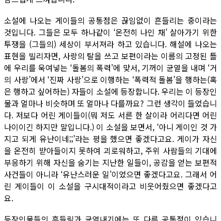
소설에 나오는 게이들의 공통점은 끊임없이 흔들리는 중이라는
것입니다. 그들은 모두 하나같이 ‘온전히 나인 채’ 살아가기 위한
투쟁을 (그들의) 세상이 부서져라 하고 있습니다. 해설에 나오는
표현을 빌리자면, 사랑의 탈을 쓰고 보편이라는 이름의 고정된 틀
에 우리를 욱여넣는 ‘돌봄의 폭력’에 맞서, 기꺼이 균열을 내며 ‘거
의 사랑’에서 ‘진짜 사랑’으로 이행하는 ‘폭력적 돌봄’을 행하는(혹
은 행하고 싶어하는) 자들이 소설에 등장합니다. 우리는 이 등장인
물과 얼마나 비슷하며 또 얼마나 다를까요? 그런 생각이 들었습니
다. 저보다 어린 게이들이(뭐 저도 서른 한 살이라 어리다면 어린
나이이긴 하지만 말입니다.) 이 소설을 보면서, ‘아니 게이인 것 가
지고 되게 유난이네;;’라는 평을 했으면 좋겠다고요. 게이가 자신
을 온전히 받아들이지 못하여 괴로워하고, 주위 사람들의 기대에
부응하기 위해 자신을 숨기는 지난한 일들이, 공감을 얻는 보편적
사건들이 아니라 ‘유난스러운 일’이었으면 좋겠다고요. 그래서 어
린 게이들이 이 소설을 구시대적이라고 비웃어줬으면 좋겠다고
요.
등장인물들의 흔들림과 균열내기에는 또 다른 공통점이 있습니