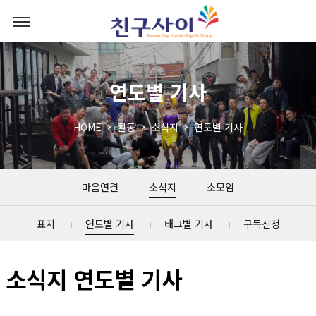
연도별 기사
HOME
활동
소식지
연도별 기사
마음연결
소식지
소모임
표지
연도별 기사
태그별 기사
구독신청
소식지 연도별 기사