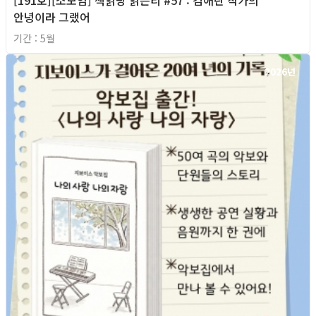
[191호][소모임] 책읽당 읽은티 #57 : 김애란 작가의
안녕이라 그랬어
기간 : 5월
2026년