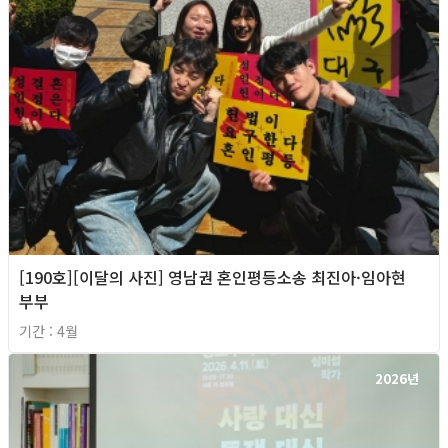
[190호][이달의 사진] 영남권 혼인평등소송 최진아·임아현
부부
기간 : 4월
2026년