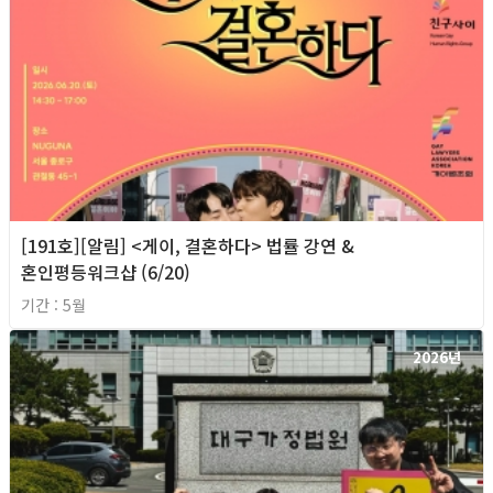
[191호][알림] <게이, 결혼하다> 법률 강연 &
혼인평등워크샵 (6/20)
기간 : 5월
2026년