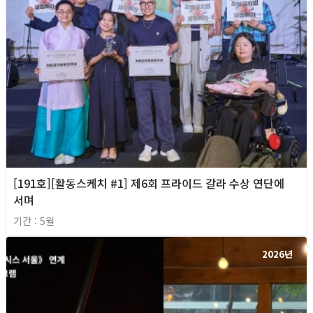
[191호][활동스케치 #1] 제6회 프라이드 갈라 수상 연단에
서며
기간 : 5월
2026년