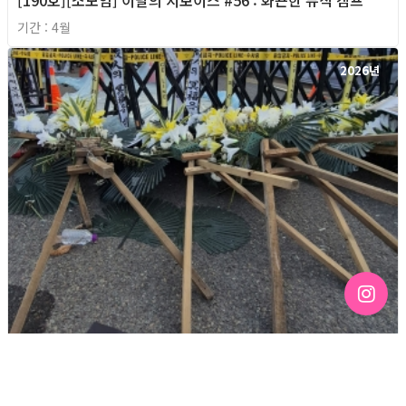
[190호][소모임] 이달의 지보이스 #56 : 화끈한 뮤직 캠프
기간 : 4월
2026년