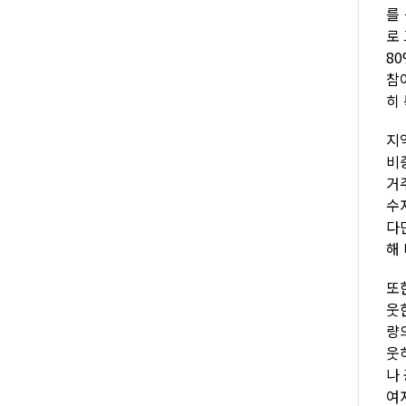
를 
로 
8
참
히
지
비
거
수
다만
해
또
웃
량
웃
나 
여