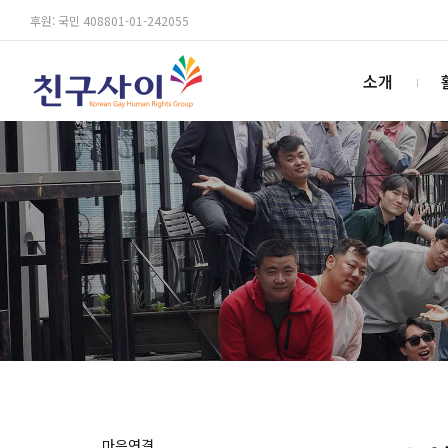
후원: 국민 408801-01-242055
소개
마음연결