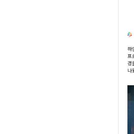
하
프로
경
나