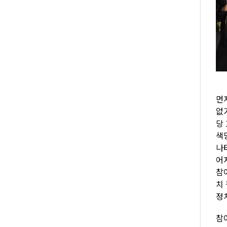
먼
없
당 
색당
나
어
참
치
정
참