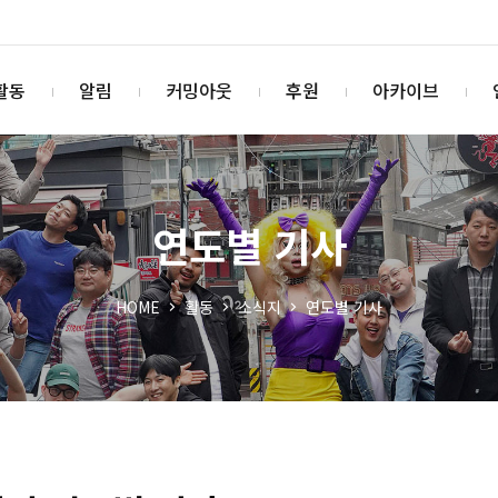
활동
알림
커밍아웃
후원
아카이브
연도별 기사
HOME
활동
소식지
연도별 기사