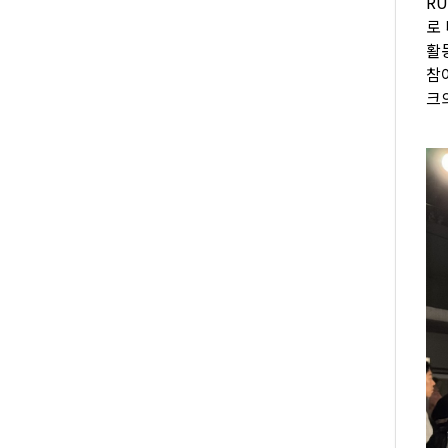
R
로
활
참
크