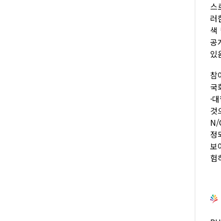
스
러
색
공
있
참
국
·
것
N
정
보
험