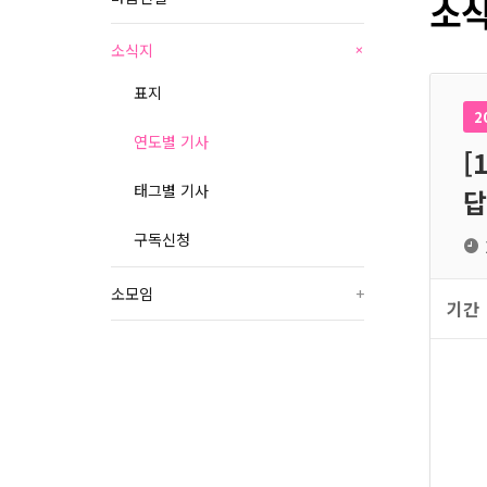
소식
소식지
+
표지
2
연도별 기사
[
태그별 기사
답
구독신청
소모임
+
기간