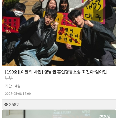
[190호][이달의 사진] 영남권 혼인평등소송 최진아·임아현
부부
기간 : 4월
2026-05-08 18:00
8582
2026년