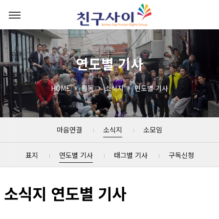
연도별 기사
HOME
활동
소식지
연도별 기사
마음연결
소식지
소모임
표지
연도별 기사
태그별 기사
구독신청
소식지 연도별 기사