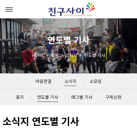
연도별 기사
HOME
활동
소식지
연도별 기사
마음연결
소식지
소모임
표지
연도별 기사
태그별 기사
구독신청
소식지 연도별 기사