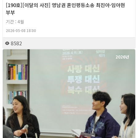
[190호][이달의 사진] 영남권 혼인평등소송 최진아·임아현
부부
기간 : 4월
2026-05-08 18:00
8582
2026년