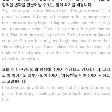
질적인 변화를 만들어낼 수 있는 일이 되기를 바랍니다.
So, I hope you'll carry this with you. Progress doesn't hap
pen all at once. It happens because ordinary people sum
mon extraordinary hope. It happens when we refuse to gi
ve up on one another. That is the responsibility of leaders
hip. That is democracy in practice. To be the exemplars of
courage. Our work is only just beginning. And I hope that
the weeks, months and years ahead continue to shape a gl
obal politics of grace, not of division. One of impact and n
ot reality television.
오늘 제 다큐멘터리와 함께해 주셔서 진심으로 감사합니다. 그리
고 이 이야기의 일부가 되어주셔서, ‘가능성’을 믿어주셔서 진심으
로 고맙습니다.
I hope you enjoyed the screening and thank you for being
part of this story. Thank you for your faith in what's possi
ble.