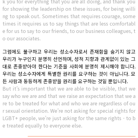
k you for everything that you are all doing, and thank you
for showing the leadership on these issues, for being willi
ng to speak out. Sometimes that requires courage, some
times it requires us to say things that are less comfortabl
e for us to say to our friends, to our business colleagues, t
o our associates.
그럼에도 불구하고 우리는 성소수자로서 존재함을 숨기지 않고
우리가 누구인지 분명히 선언하며, 성적 지향과 관계없이 있는 그
대로 존중받아야 한다는 기준을 사회에 분명히 제시해야 합니다.
우리는 성소수자에게 특별한 권리를 요구하는 것이 아닙니다. 모
든 사람과 동등하게 존중받을 권리를 요구하는 것일 뿐입니다.
But it’s important that we are able to be visible, that we
say who we are and that we raise an expectation that we a
re to be treated for what and who we are regardless of ou
r sexual orientation. We’re not asking for special rights for
LGBT+ people, we’re just asking for the same rights - to b
e treated equally to everyone else.