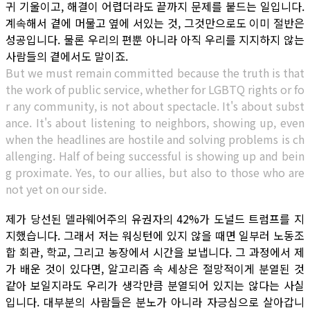
귀 기울이고, 해결이 어렵더라도 끝까지 문제를 붙드는 일입니다.
계속해서 곁에 머물고 옆에 서있는 것, 그것만으로도 이미 절반은
성공입니다. 물론 우리의 편뿐 아니라 아직 우리를 지지하지 않는
사람들의 곁에서도 말이죠.
But we must remain committed because the truth is that
the work of public service, whether for LGBTQ rights or fo
r any community, is not about spectacle. It's about subst
ance. It's about listening to neighbors, showing up, even
when the headlines are hostile and solving problems is ch
allenging. Half of being successful is showing up and bein
g proximate. Yes, to our allies, but also to those who are
not yet on our side.
제가 당선된 델라웨어주의 유권자의 42%가 도널드 트럼프를 지
지했습니다. 그래서 저는 워싱턴에 있지 않을 때면 일부러 노동조
합 회관, 학교, 그리고 농장에서 시간을 보냅니다. 그 과정에서 제
가 배운 것이 있다면, 알고리즘 속 세상은 절망적이게 분열된 것
같아 보일지라도 우리가 생각만큼 분열되어 있지는 않다는 사실
입니다. 대부분의 사람들은 분노가 아니라 자긍심으로 살아갑니