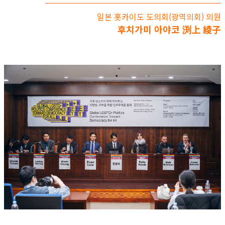
일본 홋카이도 도의회(광역의회) 의원
후치가미 아야코 渕上 綾子