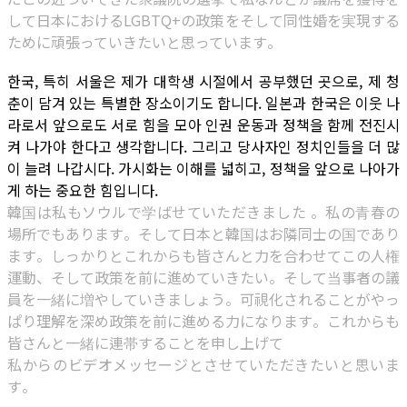
して日本におけるLGBTQ+の政策をそして同性婚を実現する
ために頑張っていきたいと思っています。
한국, 특히 서울은 제가 대학생 시절에서 공부했던 곳으로, 제 청
춘이 담겨 있는 특별한 장소이기도 합니다. 일본과 한국은 이웃 나
라로서 앞으로도 서로 힘을 모아 인권 운동과 정책을 함께 전진시
켜 나가야 한다고 생각합니다. 그리고 당사자인 정치인들을 더 많
이 늘려 나갑시다. 가시화는 이해를 넓히고, 정책을 앞으로 나아가
게 하는 중요한 힘입니다.
韓国は私もソウルで学ばせていただきました 。私の青春の
場所でもあります。そして日本と韓国はお隣同士の国であり
ます。しっかりとこれからも皆さんと力を合わせてこの人権
運動、そして政策を前に進めていきたい。そして当事者の議
員を一緒に増やしていきましょう。可視化されることがやっ
ぱり理解を深め政策を前に進める力になります。これからも
皆さんと一緒に連帯することを申し上げて
私からのビデオメッセージとさせていただきたいと思いま
す。