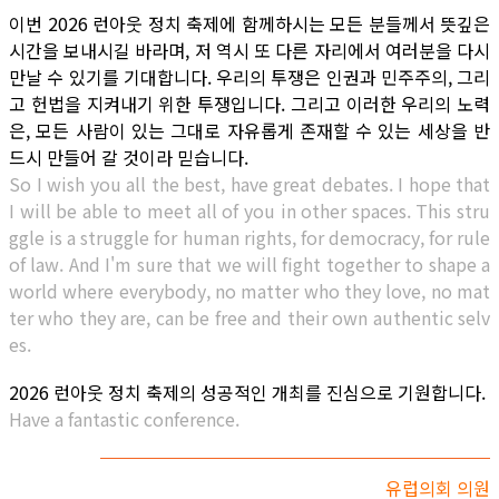
이번 2026 런아웃 정치 축제에 함께하시는 모든 분들께서 뜻깊은
시간을 보내시길 바라며, 저 역시 또 다른 자리에서 여러분을 다시
만날 수 있기를 기대합니다. 우리의 투쟁은 인권과 민주주의, 그리
고 헌법을 지켜내기 위한 투쟁입니다. 그리고 이러한 우리의 노력
은, 모든 사람이 있는 그대로 자유롭게 존재할 수 있는 세상을 반
드시 만들어 갈 것이라 믿습니다.
So I wish you all the best, have great debates. I hope that
I will be able to meet all of you in other spaces. This stru
ggle is a struggle for human rights, for democracy, for rule
of law. And I'm sure that we will fight together to shape a
world where everybody, no matter who they love, no mat
ter who they are, can be free and their own authentic selv
es.
2026 런아웃 정치 축제의 성공적인 개최를 진심으로 기원합니다.
Have a fantastic conference.
유럽의회 의원