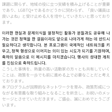
課題に限らず、地域の役に立つ実績を積み上げることが重要
であり、LGBTQ+であるかどうかに関わらず、「良い議員は
良いよね」と受け止める人を増やしていきたいと思っており
ます。
이러한 현실과 문제의식을 열정적인 활동가 분들과도 공유해 나
가는 것은 정책을 한 걸음이라도 앞으로 나아가게 하는 데 반드시
필요하다고 생각합니다. 본 프로그램이 국제적인 네트워크를 키
우고, 정책 형성으로 이어지는 의미 있는 시도가 되기를 기원하며,
축하의 말씀으로 이 메시지를 마치겠습니다. 행사의 성대한 개최
를 진심으로 축하드립니다.
こうした事情を、熱量の高い活動家の方々とも共有していく
ことは、政策を一歩でも前に進める上で必要なことだと考え
ております。
本プログラムが国際的なネットワークを育み、政策形成につ
ながる有意義な取り組みとなることを祈念し、お祝いのメッ
セージとさせていただきます。ご盛会、誠におめでとうござ
います。