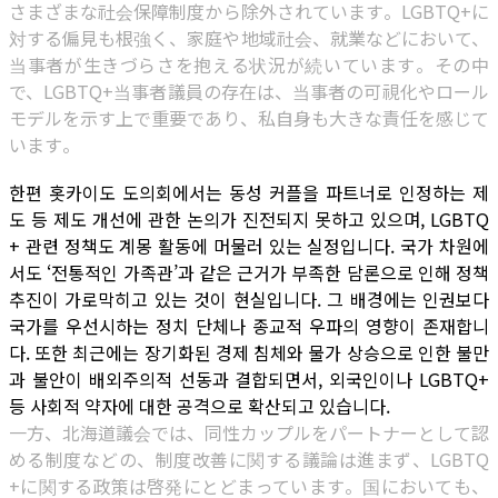
さまざまな社会保障制度から除外されています。LGBTQ+に
対する偏見も根強く、家庭や地域社会、就業などにおいて、
当事者が生きづらさを抱える状況が続いています。その中
で、LGBTQ+当事者議員の存在は、当事者の可視化やロール
モデルを示す上で重要であり、私自身も大きな責任を感じて
います。
한편 홋카이도 도의회에서는 동성 커플을 파트너로 인정하는 제
도 등 제도 개선에 관한 논의가 진전되지 못하고 있으며, LGBTQ
+ 관련 정책도 계몽 활동에 머물러 있는 실정입니다. 국가 차원에
서도 ‘전통적인 가족관’과 같은 근거가 부족한 담론으로 인해 정책
추진이 가로막히고 있는 것이 현실입니다. 그 배경에는 인권보다
국가를 우선시하는 정치 단체나 종교적 우파의 영향이 존재합니
다. 또한 최근에는 장기화된 경제 침체와 물가 상승으로 인한 불만
과 불안이 배외주의적 선동과 결합되면서, 외국인이나 LGBTQ+
등 사회적 약자에 대한 공격으로 확산되고 있습니다.
一方、北海道議会では、同性カップルをパートナーとして認
める制度などの、制度改善に関する議論は進まず、LGBTQ
+に関する政策は啓発にとどまっています。国においても、