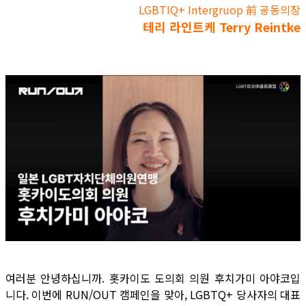
LGBTIQ+ Intergruop 前 공동의장
테리 라인트케 Terry Reintke
여러분 안녕하십니까. 홋카이도 도의회 의원 후치가미 아야코입
니다. 이번에 RUN/OUT 캠페인을 맞아, LGBTQ+ 당사자의 대표