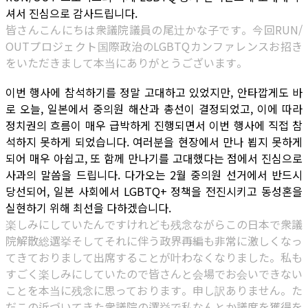
셔서 진심으로 감사드립니다.
皆さんこんにちは衆議院議員の尾辻かな子です。今回RUN/
OUTプロジェクト国際政治のLGBTQカンファレンスお招き
をいただきまして本当にありがとうございます。
이번 행사에 참석하기를 정말 고대하고 있었지만, 안타깝게도 바
로 오늘, 일본에서 중의원 해산과 총선이 결정되었고, 이에 따라
정치권의 흐름이 매우 급박하게 진행되면서 이번 행사에 직접 참
석하지 못하게 되었습니다. 여러분을 현장에서 만나 뵙지 못하게
되어 매우 아쉽고, 또 함께 만나기를 고대했다는 점에서 진심으로
사과의 말씀을 드립니다. 다가오는 2월 중의원 선거에서 반드시
당선되어, 일본 사회에서 LGBTQ+ 정책을 전진시키고 동성혼을
실현하기 위해 최선을 다하겠습니다.
楽しみにしていたんですけれども残念ながらこの日本で衆議
院解散総選挙そしてそれに伴う政界再編も非常に激しくなっ
てきておりまして出席することが叶わなくなりました。私も
すごく楽しみにしていたので皆さんと会場でお会いできない
ことを本当に残念に思っております。申し訳ありません。た
だこの近づいてきた衆議院の選挙で私なんとか議席を獲得を