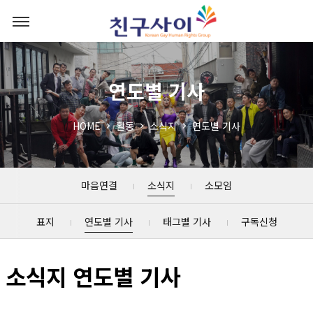
연도별 기사
HOME
활동
소식지
연도별 기사
마음연결
소식지
소모임
표지
연도별 기사
태그별 기사
구독신청
소식지 연도별 기사