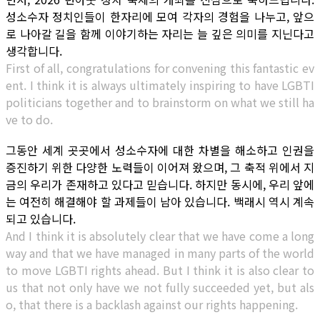
성소수자 정치인들이 한자리에 모여 각자의 경험을 나누고, 앞으
로 나아갈 길을 함께 이야기하는 자리는 늘 깊은 의미를 지닌다고
생각합니다.
First of all, congratulations for convening this fantastic ev
ent. I think it is always ultimately inspiring to have LGBTI
politicians together and to brainstorm on what we still ha
ve to do.
그동안 세계 곳곳에서 성소수자에 대한 차별을 해소하고 인권을
증진하기 위한 다양한 노력들이 이어져 왔으며, 그 축적 위에서 지
금의 우리가 존재하고 있다고 믿습니다. 하지만 동시에, 우리 앞에
는 여전히 해결해야 할 과제들이 남아 있습니다. 백래시 역시 계속
되고 있습니다.
And I think it is absolutely clear that we have come a long
way and that we have managed in many parts of the world
to move LGBTI rights ahead. But I think it is also clear to
us that not only have we not fully succeeded yet, but als
o, that there is a backlash against our rights happening.