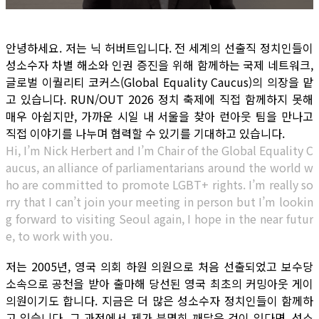
안녕하세요. 저는 닉 허버트입니다. 전 세계의 선출직 정치인들이
성소수자 차별 해소와 인권 증진을 위해 함께하는 국제 네트워크,
글로벌 이퀄리티 코커스(Global Equality Caucus)의 의장을 맡
고 있습니다. RUN/OUT 2026 정치 축제에 직접 함께하지 못해
매우 아쉽지만, 가까운 시일 내 서울을 찾아 런아웃 팀을 만나고
직접 이야기를 나누며 협력할 수 있기를 기대하고 있습니다.
Hi, I’m Nick Herbert and I’m Chair of the Global Equality C
aucus, an alliance of parliamentarians around the world w
ho are committed to promote LGBT+ rights. I’m really so
rry that I can’t join your meeting in person but I’m lookin
g forward to visiting Seoul again, I hope in the near futur
e, to work with you.
저는 2005년, 영국 의회 하원 의원으로 처음 선출되었고 보수당
소속으로 공천을 받아 출마해 당선된 영국 최초의 커밍아웃 게이
의원이기도 합니다. 지금은 더 많은 성소수자 정치인들이 함께하
고 있습니다. 그 과정에서 제가 분명히 깨달은 것이 있다면, 성소