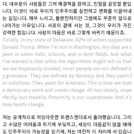
다. 대부분의 사람들은 그저 해결책을 원하고, 친절을 갈망할 뿐입
니다. 이것이 바로 우리가 민주주의를 실천하고 변화를 이끌어내
는 길입니다. 매우 느리고, 불완전하지만 그럼에도 꾸준히 앞으로
나아가는 이유입니다. 서로의 곁에 서는 것, 그것이 우리가 가진
강력한 힘입니다. 사람의 마음은 바로 그렇게 바뀌기 때문이죠.
Totally. In my state of Delaware, 42% of voters supported
Donald Trump. When I'm not in Washington, my days are s
pent in union halls, schools, and in farm fields. And what
I've learned is that while the algorithms might tell us that
we are hopelessly divided, most people are not defined b
y grievance. They are defined by decency. And they yearn f
or solutions. They yearn for kindness. This is how we mak
e democracy work and create change. All too slowly, impe
rfectly, but steadily. Proximity is our superpower. And it's
how hearts change.
저는 공개적으로 커밍아웃한 트랜스젠더로서 출마했습니다. 그리
고 수많은 어려움과 위기에 부딪히고, 세상이 마음같지 않을 때에
도 민주주의의 가능성을 믿기에, 저는 여전히 이 자리에 서 있습니