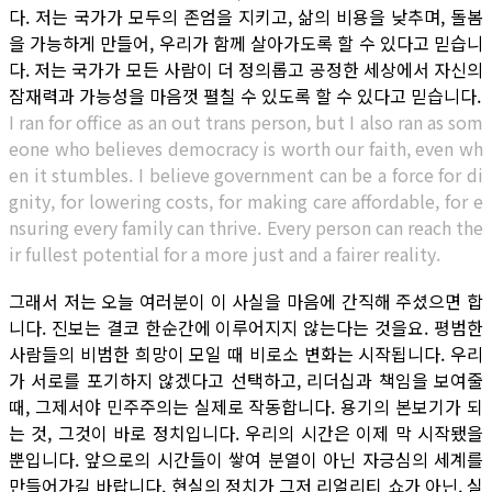
다. 저는 국가가 모두의 존엄을 지키고, 삶의 비용을 낮추며, 돌봄
을 가능하게 만들어, 우리가 함께 살아가도록 할 수 있다고 믿습니
다. 저는 국가가 모든 사람이 더 정의롭고 공정한 세상에서 자신의
잠재력과 가능성을 마음껏 펼칠 수 있도록 할 수 있다고 믿습니다.
I ran for office as an out trans person, but I also ran as som
eone who believes democracy is worth our faith, even wh
en it stumbles. I believe government can be a force for di
gnity, for lowering costs, for making care affordable, for e
nsuring every family can thrive. Every person can reach the
ir fullest potential for a more just and a fairer reality.
그래서 저는 오늘 여러분이 이 사실을 마음에 간직해 주셨으면 합
니다. 진보는 결코 한순간에 이루어지지 않는다는 것을요. 평범한
사람들의 비범한 희망이 모일 때 비로소 변화는 시작됩니다. 우리
가 서로를 포기하지 않겠다고 선택하고, 리더십과 책임을 보여줄
때, 그제서야 민주주의는 실제로 작동합니다. 용기의 본보기가 되
는 것, 그것이 바로 정치입니다. 우리의 시간은 이제 막 시작됐을
뿐입니다. 앞으로의 시간들이 쌓여 분열이 아닌 자긍심의 세계를
만들어가길 바랍니다. 현실의 정치가 그저 리얼리티 쇼가 아닌, 실