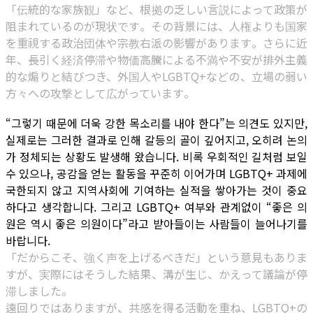
「伝統的な家族観」など、根拠の乏しい言説によって政策が
阻まれているのが現状です。その背景には、人権よりも国家
を重視する政治団体や宗教右派の影響があります。さらに近
年、長引く経済停滞や物価高騰による不満や不安が排外主義
的な煽りと結びつき、外国人やLGBTQ+などの、立場の弱い
方々への攻撃として広がっています。
“그렇기 때문에 더욱 강한 목소리를 내야 한다”는 의견도 있지만,
실제로는 그러한 결과로 인해 갈등의 골이 깊어지고, 오히려 논의
가 정체되는 상황도 발생해 왔습니다. 비록 우회적인 길처럼 보일
수 있으나, 공감을 얻는 활동을 꾸준히 이어가며 LGBTQ+ 과제에
국한되지 않고 지역사회에 기여하는 실적을 쌓아가는 것이 중요
하다고 생각합니다. 그리고 LGBTQ+ 여부와 관계없이 “좋은 의
원은 역시 좋은 의원이다”라고 받아들이는 사람들이 늘어나기를
바랍니다.
「だからこそ、強く声を上げるべきだ」という意見もありま
すが、実際にはそうした結果、溝が生じ、かえって議論が停
滞しました。
遠回りではありますが、共感を得る活動を重ね、LGBTQ+の