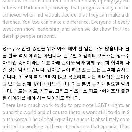
And now in our Parliament there are many openly gay Me
mbers of Parliament, showing that progress really can be
achieved when individuals decide that they can make a di
fference. You too can make a difference. Everyone at every
level can show leadership, and when we do show that lea
dership people respond.
성소수자 인권 증진을 위해 아직 해야 할 일은 매우 많습니다. 물
론 한국 역시 예외는 아닙니다. 글로벌 이퀄리티 코커스는 성소수
자 인권 증진이라는 목표 아래 런아웃 팀과 함께 꾸준히 협력해 나
갈 것을 약속드립니다. 런아웃 팀이 하고 있는 모든 노력에 감사드
립니다. 이 문제를 외면하지 않고 목소리를 내는 리더십을 보여주
고 있다는 점에 깊이 감사드립니다. 이는 분명 용기가 필요한 일입
니다. 때로는 동료, 친구들, 그리고 비즈니스 파트너에게조차 불편
한 이야기를 해야 하는 일이기도 합니다.
There is so much work to do to promote LGBT+ rights ar
ound the world and of course there is work still to do in S
outh Korea. The Global Equality Caucus is absolutely com
mitted to working with you to advance that agenda. Than