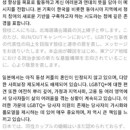
성 향상을 목표로 활동하고 계신 여러분과 연대의 뜻을 담아 이 메
시지를 전합니다. 본 기획이 한국을 비롯한 동아시아 지역에서 정
치 참여의 새로운 기반을 구축하고자 하는 시도라는 점에 깊은 존
경을 표합니다.
皆様こんにちは。北海道議会議員の渕上綾子と申します。こ
のたび、RUN/OUTキャンペーンにおいて、LGBTQ+当事者
の代表性の向上を目指す皆様と連帯の意を表し、メッセージ
をお送りいたします。本企画が韓国をはじめ、東アジア地域
における政治参加の新たな基盤構築を志向されていること
に、心より敬意を表します。
일본에서는 아직 동성 커플의 혼인이 인정되지 않고 있으며, 다양
한 사회보장 제도에서도 배제되어 있습니다. LGBTQ+에 대한 편
견 또한 여전히 뿌리 깊어, 가정과 지역사회, 고용 등 여러 영역에
서 당사자들이 삶의 어려움을 겪는 상황이 계속되고 있습니다. 이
러한 가운데 LGBTQ+ 당사자 의원의 존재는 당사자의 가시화와
롤모델을 제시하는 데 있어 매우 중요하며, 저 역시 큰 책임을 느
끼고 있습니다.
日本では、同性カップルの婚姻はいまだ認められておらず、