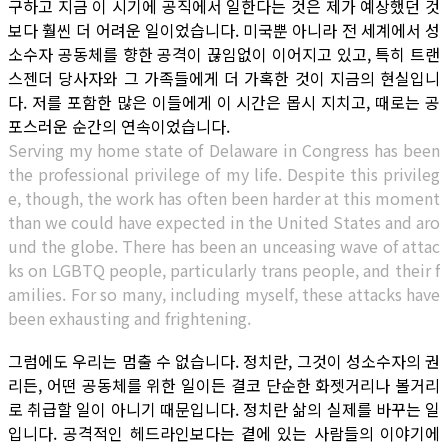
구하고 지금 이 시기에 공직에서 일한다는 것은 제가 예상했던 것
보다 훨씬 더 어려운 일이었습니다. 미국뿐 아니라 전 세계에서 성
소수자 공동체를 향한 공격이 끊임없이 이어지고 있고, 특히 트랜
스젠더 당사자와 그 가족들에게 더 가혹한 것이 지금의 현실입니
다. 저를 포함한 많은 이들에게 이 시간은 몹시 지치고, 때로는 공
포스러운 순간의 연속이었습니다.
Serving my home state of Delaware in Congress has been
the professional privilege of my life. Despite this privileg
e, though, the work has often been harder at this moment
than we could have expected in the United States and aro
und the globe. There has been an unceasing wave of attac
ks on LGBTQ people, particularly trans people, and their f
amilies. For so many, including myself, these attacks have
been exhausting and frightening.
그럼에도 우리는 멈출 수 없습니다. 정치란, 그것이 성소수자의 권
리든, 어떤 공동체를 위한 일이든 결코 단순한 화젯거리나 볼거리
로 취급할 일이 아니기 때문입니다. 정치란 삶의 실제를 바꾸는 일
입니다. 공격적인 헤드라인보다는 곁에 있는 사람들의 이야기에