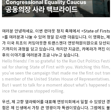
여러분 안녕하세요. 이번 런아웃 정치 축제에서 <State of Firsts
>를 여러분과 나눌 수 있어 정말 감사한 마음입니다. 이 영화는, 제
가 미국 최초의 커밍아웃한 트랜스젠더 연방하원의원으로 당선되
기까지의 과정을 담고 있습니다. 하지만 지금은, 카메라가 꺼진 이
후의 이야기를 여러분과 조금 나누고 싶습니다.
Hello friends! I'm so grateful to the Run Out Politics Festi
val for sharing State of First with you. Watching this film,
you've seen the campaign that made me the first out tran
s member of the United States House of Representatives.
But I want to talk for a moment about what's happened s
ince the cameras stopped rolling.
우선, 제 고향 델라웨어를 대표해 연방의회에서 일할 수 있었던 경
험은 제 인생에서 가장 큰 영광이자 특권이었습니다. 그럼에도 불