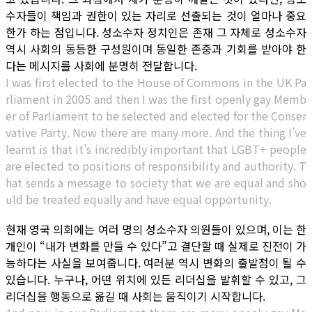
수자들이 책임과 권한이 있는 자리로 선출되는 것이 얼마나 중요
한가 하는 점입니다. 성소수자 정치인은 존재 그 자체로 성소수자
역시 사회의 동등한 구성원이며 동일한 존중과 기회를 받아야 한
다는 메시지를 사회에 분명히 전달합니다.
I was first elected to the House of Commons in the UK Pa
rliament in 2005 and then I was the first openly gay Memb
er of Parliament to be selected and elected for the Conser
vative Party. Now there are many more. And the thing I’ve
learnt is that it’s incredibly important that LGBT+ people
are elected to positions of responsibility and authority. T
hat sends a message to society that we are equal and sho
uld be treated equally and have equal opportunity.
현재 영국 의회에는 여러 명의 성소수자 의원들이 있으며, 이는 한
개인이 “내가 변화를 만들 수 있다”고 결단할 때 실제로 진전이 가
능하다는 사실을 보여줍니다. 여러분 역시 변화의 출발점이 될 수
있습니다. 누구나, 어떤 위치에 있든 리더십을 발휘할 수 있고, 그
리더십을 행동으로 옮길 때 사회는 움직이기 시작합니다.