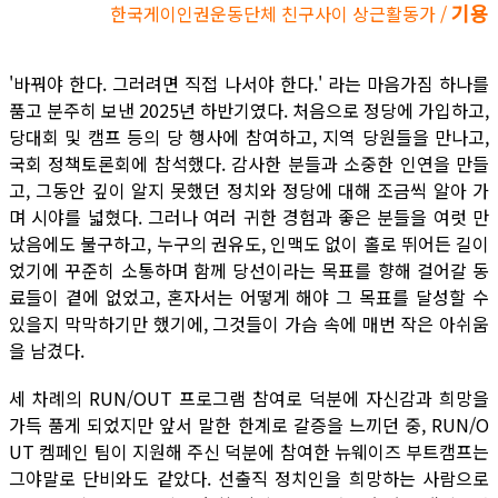
기용
한국게이인권운동단체 친구사이 상근활동가 /
'바꿔야 한다. 그러려면 직접 나서야 한다.' 라는 마음가짐 하나를
품고 분주히 보낸 2025년 하반기였다. 처음으로 정당에 가입하고,
당대회 및 캠프 등의 당 행사에 참여하고, 지역 당원들을 만나고,
국회 정책토론회에 참석했다. 감사한 분들과 소중한 인연을 만들
고, 그동안 깊이 알지 못했던 정치와 정당에 대해 조금씩 알아 가
며 시야를 넓혔다. 그러나 여러 귀한 경험과 좋은 분들을 여럿 만
났음에도 불구하고, 누구의 권유도, 인맥도 없이 홀로 뛰어든 길이
었기에 꾸준히 소통하며 함께 당선이라는 목표를 향해 걸어갈 동
료들이 곁에 없었고, 혼자서는 어떻게 해야 그 목표를 달성할 수
있을지 막막하기만 했기에, 그것들이 가슴 속에 매번 작은 아쉬움
을 남겼다.
세 차례의 RUN/OUT 프로그램 참여로 덕분에 자신감과 희망을
가득 품게 되었지만 앞서 말한 한계로 갈증을 느끼던 중, RUN/O
UT 켐페인 팀이 지원해 주신 덕분에 참여한 뉴웨이즈 부트캠프는
그야말로 단비와도 같았다. 선출직 정치인을 희망하는 사람으로