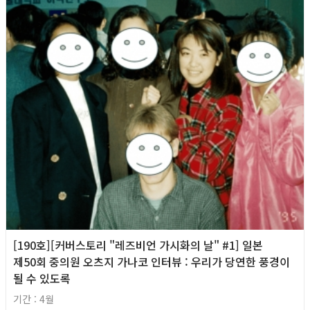
[190호][커버스토리 "레즈비언 가시화의 날" #1] 일본
제50회 중의원 오츠지 가나코 인터뷰 : 우리가 당연한 풍경이
될 수 있도록
기간 : 4월