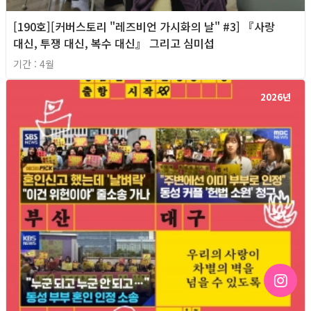
[190호][커버스토리 "레즈비언 가시화의 날" #3] 『사랑
대신, 투쟁 대신, 복수 대신』 그리고 심미섭
기간 : 4월
2026년