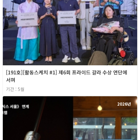
[191호][활동스케치 #1] 제6회 프라이드 갈라 수상 연단에
서며
기간 : 5월
2026년