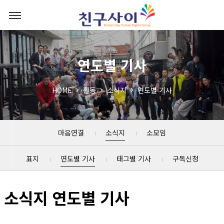
연도별 기사
HOME
활동
소식지
연도별 기사
마음연결
소식지
소모임
표지
연도별 기사
태그별 기사
구독신청
소식지 연도별 기사