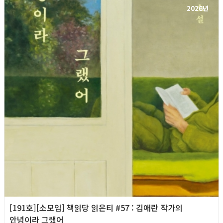
2026년
[191호][소모임] 책읽당 읽은티 #57 : 김애란 작가의
안녕이라 그랬어