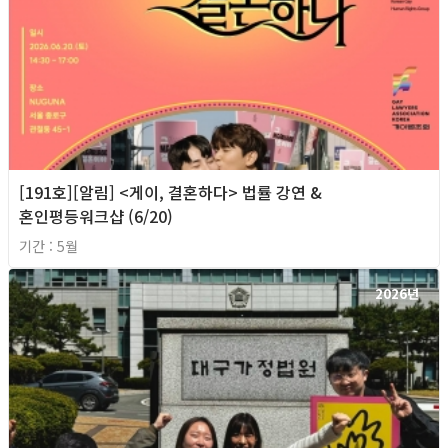
[191호][알림] <게이, 결혼하다> 법률 강연 &
혼인평등워크샵 (6/20)
기간 : 5월
2026년