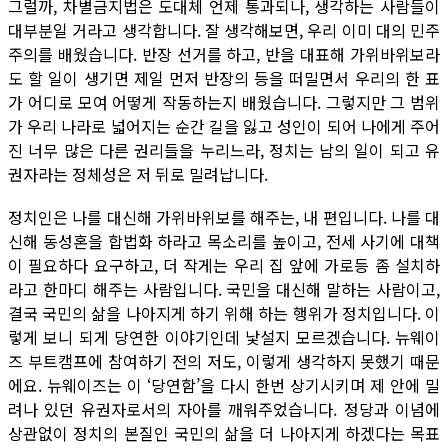
그럴까, 차별금지법은 도대체 언제 통과되나, 생각하는 사람들이
대부분일 거라고 생각합니다. 잘 생각해보면, 우리 이미 대의 민주
주의를 배웠습니다. 반장 선거를 하고, 반을 대표해 가위바위보라
도 할 일이 생기면 제일 먼저 반장의 등을 떠밀면서 우리의 한 표
가 어디로 모여 어떻게 작동하는지 배웠습니다. 그렇지만 그 범위
가 우리 나라로 넓어지는 순간 길을 잃고 성인이 되어 나에게 주어
진 너무 많은 다른 권리들을 누리느라, 정치는 남의 일이 되고 유
권자라는 정체성은 저 뒤로 밀려납니다.
정치인은 나를 대신해 가위바위보를 해주는, 내 편입니다. 나를 대
신해 동성혼을 합법화 하라고 목소리를 높이고, 전세 사기에 대책
이 필요하다 요구하고, 더 작게는 우리 집 앞에 가로등 좀 설치하
라고 한마디 해주는 사람입니다. 국민을 대신해 말하는 사람이고,
결국 국민의 삶을 나아지게 하기 위해 하는 행위가 정치입니다. 이
렇게 보니 되게 당연한 이야기인데 낯설지 모르겠습니다. 뉴웨이
즈 부트캠프에 참여하기 전의 저도, 이렇게 생각하지 못했기 때문
에요. 뉴웨이즈는 이 ‘당연함’을 다시 한번 상기시키며 제 안에 밀
려나 있던 유권자로서의 자아를 깨워주었습니다. 정당과 이념에
상관없이 정치의 본질인 국민의 삶을 더 나아지게 하겠다는 목표