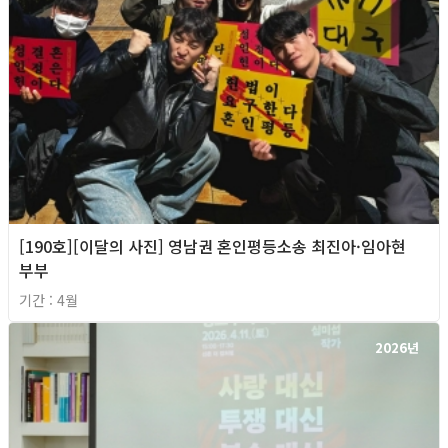
[190호][이달의 사진] 영남권 혼인평등소송 최진아·임아현
부부
기간 : 4월
2026년