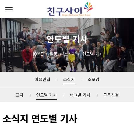
연도별 기사
HOME
활동
소식지
연도별 기사
마음연결
소식지
소모임
표지
연도별 기사
태그별 기사
구독신청
소식지 연도별 기사