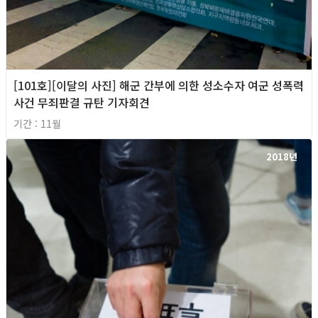
[101호][이달의 사진] 해군 간부에 의한 성소수자 여군 성폭력
사건 무죄판결 규탄 기자회견
기간 : 11월
2018년