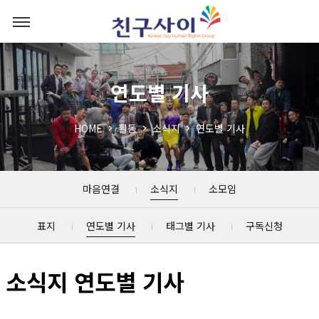
연도별 기사
HOME
활동
소식지
연도별 기사
마음연결
소식지
소모임
표지
연도별 기사
태그별 기사
구독신청
소식지 연도별 기사