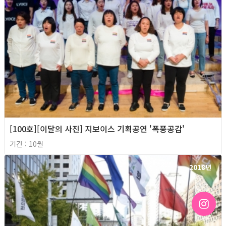
[100호][이달의 사진] 지보이스 기획공연 '폭풍공감'
기간 : 10월
2018년