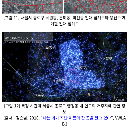
[그림 11] 서울시 종로구 낙원동, 돈의동, 익선동 일대 집계구와 용산구 게
이힐 일대 집계구
[그림 12] 특정 시간대 서울시 종로구 행정동 내 인구의 거주지에 관한 정
보
(출처 : 김승범, 2018. “
나는 네가 지난 여름에 간 곳을 알고 있다
”, VWLA
B.)