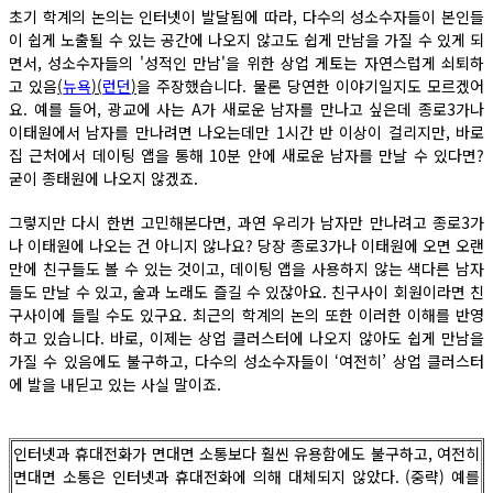
초기 학계의 논의는 인터넷이 발달됨에 따라, 다수의 성소수자들이 본인들
이 쉽게 노출될 수 있는 공간에 나오지 않고도 쉽게 만남을 가질 수 있게 되
면서, 성소수자들의 '성적인 만남'을 위한 상업 게토는 자연스럽게 쇠퇴하
고 있음
(
뉴욕
)(
런던
)
을 주장했습니다. 물론 당연한 이야기일지도 모르겠어
요. 예를 들어, 광교에 사는 A가 새로운 남자를 만나고 싶은데 종로3가나
이태원에서 남자를 만나려면 나오는데만 1시간 반 이상이 걸리지만, 바로
집 근처에서 데이팅 앱을 통해 10분 안에 새로운 남자를 만날 수 있다면?
굳이 종태원에 나오지 않겠죠.
그렇지만 다시 한번 고민해본다면, 과연 우리가 남자만 만나려고 종로3가
나 이태원에 나오는 건 아니지 않나요? 당장 종로3가나 이태원에 오면 오랜
만에 친구들도 볼 수 있는 것이고, 데이팅 앱을 사용하지 않는 색다른 남자
들도 만날 수 있고, 술과 노래도 즐길 수 있잖아요. 친구사이 회원이라면 친
구사이에 들릴 수도 있구요. 최근의 학계의 논의 또한 이러한 이해를 반영
하고 있습니다. 바로, 이제는 상업 클러스터에 나오지 않아도 쉽게 만남을
가질 수 있음에도 불구하고, 다수의 성소수자들이 ‘여전히’ 상업 클러스터
에 발을 내딛고 있는 사실 말이죠.
인터넷과 휴대전화가 면대면 소통보다 훨씬 유용함에도 불구하고, 여전히
면대면 소통은 인터넷과 휴대전화에 의해 대체되지 않았다. (중략) 예를