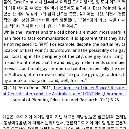
들어, East Point 시내 일부에서 이뤄진 도시재생사업 및 도시 외곽 지역
에 이를 대체할 수 있는 게이바가 있음에도 불구하고, East Point에 살고
있는 한 게이 남성과 그의 남자 친구는 종종, 심지어는 매일, 여전히 전통
적인 게이 상업 클러스터를 계속 방문했다. : “헬스장에 가고, 술을 마시
고, 책이나 잡지를 사거나, 음, 섹스를 위해.”
While the Internet and the cell phone are much more useful t
han face-to-face communication, it is apparent that they hav
e not replaced it. (중략) For example, despite the partial revita
lization of East Point’s downtown, and the possibility of a gay
bar locating in the periphery of the city, one gay man living i
n East Point noted that he and his gay male friends continued
to visit traditional gay commercial centers, especially the one
in Midtown, often or even daily: “to go the gym, get a drink, b
uy a book or magazine, and, well, for sex.”
[자료 1] Petra Doan, 2011,
The Demise of Queer Space? Resurge
nt Gentrification and the Assimilation of LGBT Neighborhoods
,
Journal of Planning Education and Research, 31(1):6-25
이들은, 주로 게이 데이팅 앱이 지닌 새로운 개방성(높은 접근성)과 한계점
(동성애규범성)에 대해서 논의하면서, 결론적으로 게이 데이팅 앱은 근본적
으로 오프라인 관계를 대체하는 관계가 아니라, 새로운 문화를 만들고 오프