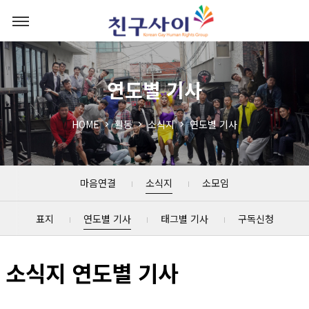
연도별 기사
HOME
활동
소식지
연도별 기사
마음연결
소식지
소모임
표지
연도별 기사
태그별 기사
구독신청
소식지 연도별 기사