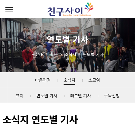
연도별 기사
HOME
활동
소식지
연도별 기사
마음연결
소식지
소모임
표지
연도별 기사
태그별 기사
구독신청
소식지 연도별 기사