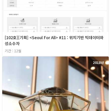
[102호][기획] <Seoul For All> #11 : 위치기반 빅데이터와
성소수자
기간 : 12월
2018년