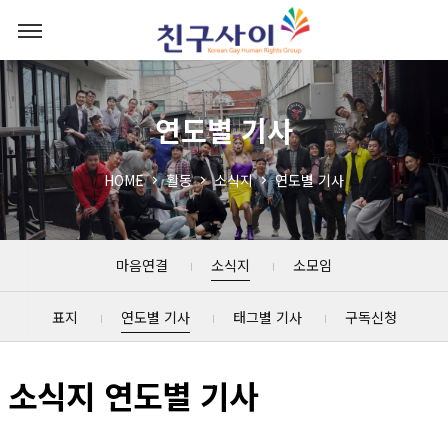
연도별 기사
HOME
활동
소식지
연도별 기사
마음연결
소식지
소모임
표지
연도별 기사
태그별 기사
구독신청
소식지 연도별 기사