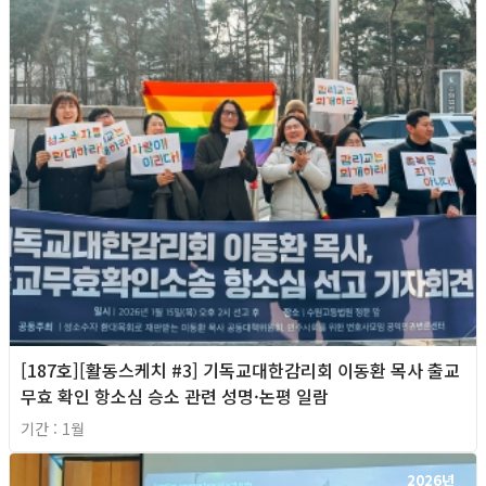
[187호][활동스케치 #3] 기독교대한감리회 이동환 목사 출교
무효 확인 항소심 승소 관련 성명·논평 일람
기간 : 1월
2026년