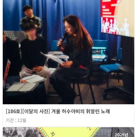
[186호][이달의 사진] 겨울 허수아비의 휘말린 노래
기간 : 12월
2025년