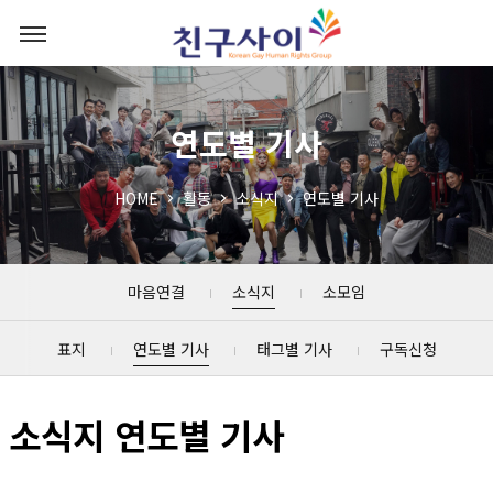
연도별 기사
HOME
활동
소식지
연도별 기사
마음연결
소식지
소모임
표지
연도별 기사
태그별 기사
구독신청
소식지 연도별 기사