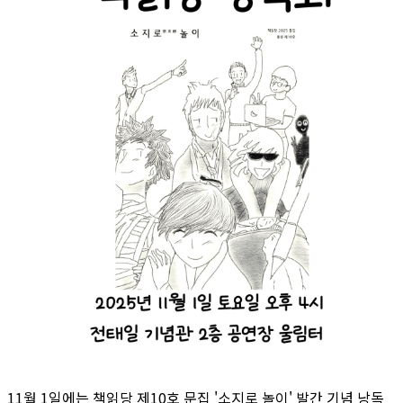
11월 1일에는 책읽당 제10호 문집 '소지로 놀이' 발간 기념 낭독