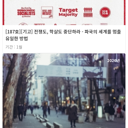
[187호][기고] 전쟁도, 학살도 중단하라 - 파국의 세계를 멈출
유일한 방법
기간 : 1월
2026년