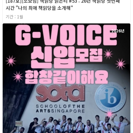
[187호][소모임] 책읽당 읽은티 #53 : 26년 책읽당 첫번째
시간 "나의 최애 책읽당을 소개해"
기간 : 1월
2026년