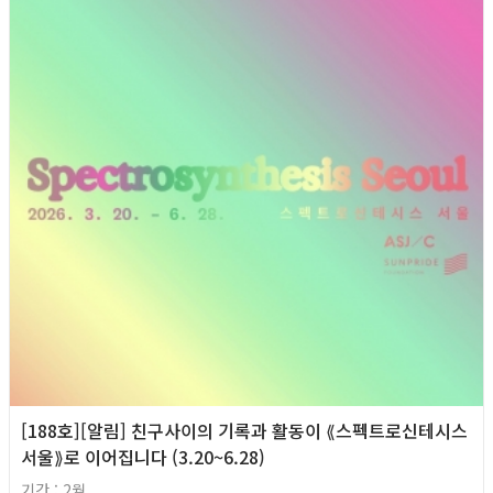
[188호][알림] 친구사이의 기록과 활동이 ⟪스펙트로신테시스
서울⟫로 이어집니다 (3.20~6.28)
기간 : 2월