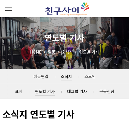
연도별 기사
HOME
활동
소식지
연도별 기사
마음연결
소식지
소모임
표지
연도별 기사
태그별 기사
구독신청
소식지 연도별 기사