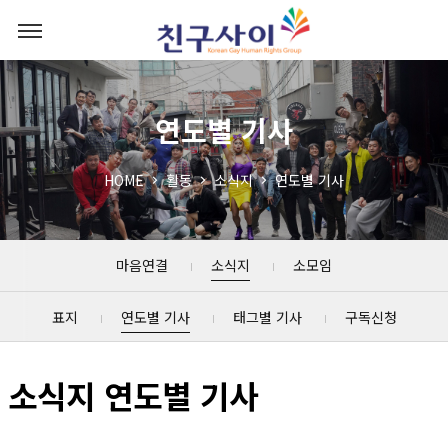
연도별 기사
HOME
활동
소식지
연도별 기사
마음연결
소식지
소모임
표지
연도별 기사
태그별 기사
구독신청
소식지 연도별 기사