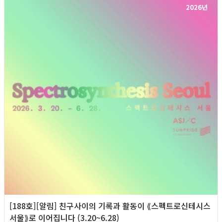
2026년
[188호][알림] 친구사이의 기록과 활동이 ⟪스펙트로신테시스
서울⟫로 이어집니다 (3.20~6.28)