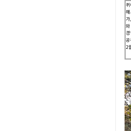
퀴
해
가
와
경
공
2