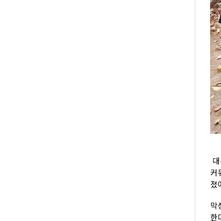
대
커
졌
막
한