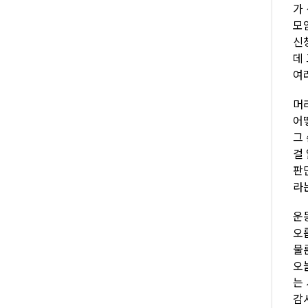
가
모
신
데
여
머
어
그
걸
판
라
운
오
물
오
는
감