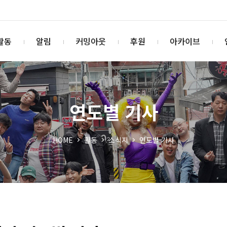
활동
알림
커밍아웃
후원
아카이브
연도별 기사
HOME
활동
소식지
연도별 기사