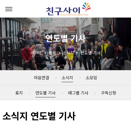
연도별 기사
HOME
활동
소식지
연도별 기사
마음연결
소식지
소모임
표지
연도별 기사
태그별 기사
구독신청
소식지 연도별 기사