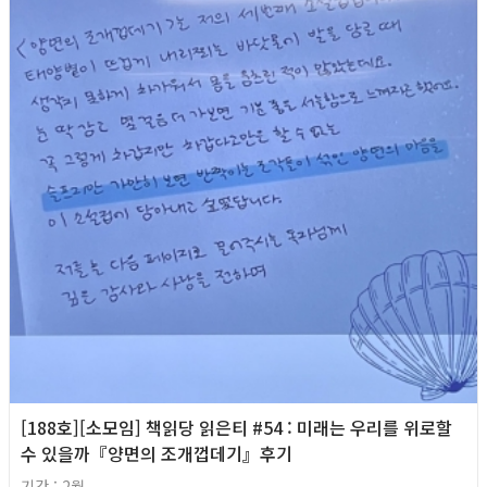
[188호][소모임] 책읽당 읽은티 #54 : 미래는 우리를 위로할
수 있을까『양면의 조개껍데기』후기
기간 : 2월