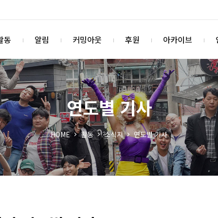
활동
알림
커밍아웃
후원
아카이브
연도별 기사
HOME
활동
소식지
연도별 기사