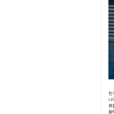
친
니
권
음