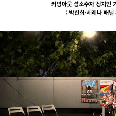
커밍아웃 성소수자 정치인 
: 박한희·세레나 패널