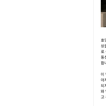
호
상
로 
동
합
이
아
되
와
고