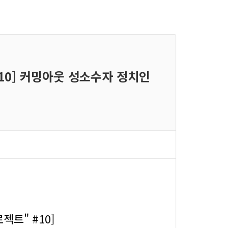
#10] 커밍아웃 성소수자 정치인
젝트" #10]