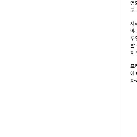
영화
고
세
야
루
할
지
프
에
자