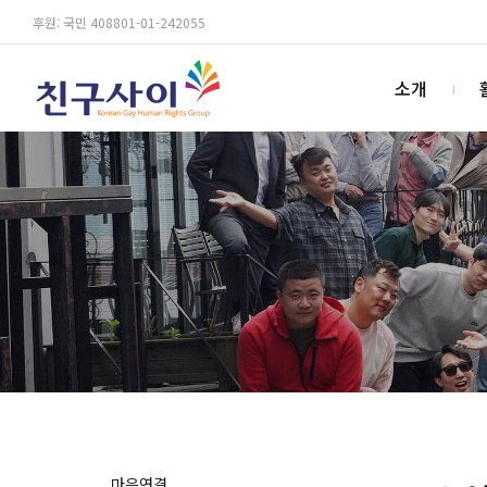
후원: 국민 408801-01-242055
소개
마음연결