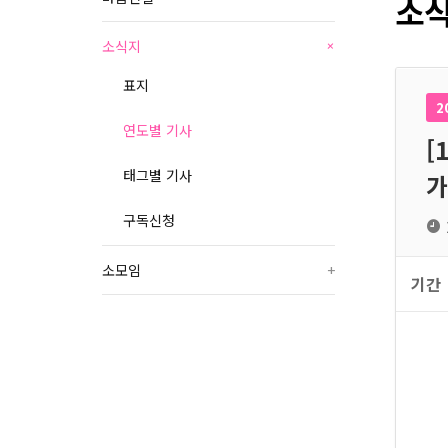
소식
소식지
+
표지
2
연도별 기사
[
태그별 기사
가
구독신청
소모임
+
기간