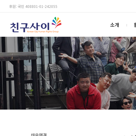
후원: 국민 408801-01-242055
소개
마음연결