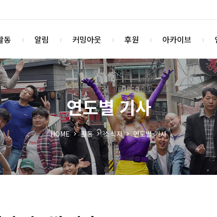
활동
알림
커밍아웃
후원
아카이브
연도별 기사
HOME
활동
소식지
연도별 기사