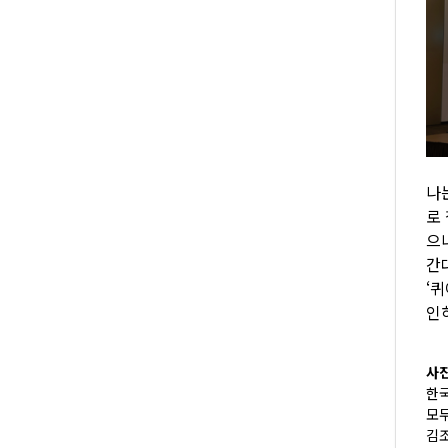
나
로
으
간
‘
인
사진
한
모
김