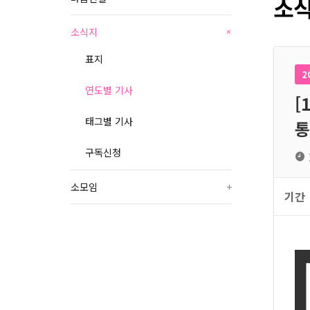
소식
소식지
+
표지
2
연도별 기사
[
태그별 기사
통
구독신청
소모임
+
기간