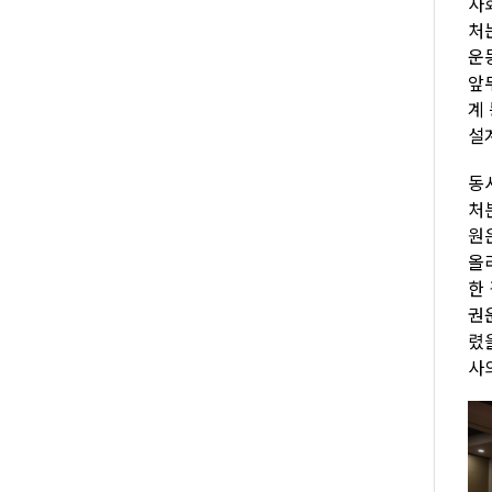
사
처
운
앞
계
설
동
처
원
올
한
권
렸
사