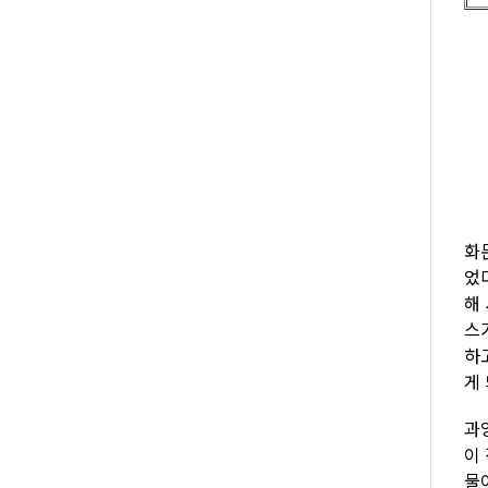
종
화
었
해
스
하
게
과
이
물