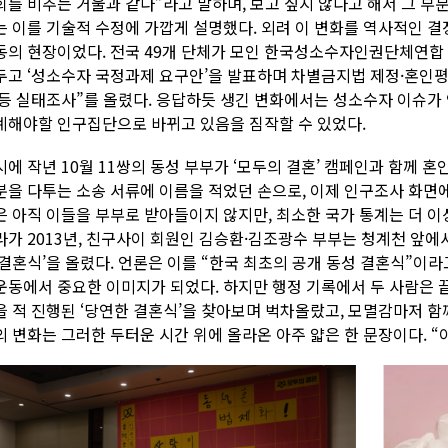
회를 비추는 거울과 같다”라고 말하며, 보고 싶지 않다고 해서 그 부
는 이를 기술적 수정에 가깝게 설명했다. 외려 이 변화를 역사적인 
동의 현장이었다. 전국 49개 단체가 모인 한국성소수자인권단체연합 
두고 ‘성소수자 국정과제 요구안’을 발표하며 차별금지법 제정·혼인평
 등 실태조사”를 올렸다. 응답하듯 생긴 변화에서는 성소수자 이슈가
계해야할 인구집단으로 바뀌고 있음을 짐작할 수 있었다.
시에 작년 10월 11쌍의 동성 부부가 ‘모두의 결혼’ 캠페인과 함께
분을 다투는 소송 서류에 이름을 적었던 손으로, 이제 인구조사 화면에서
은 아직 이들을 부부로 받아들이지 않지만, 최소한 국가 통계는 더 이상
라가 2013년, 친구사이 회원인 김승환·김조광수 부부는 청계천 앞에
 결혼식’을 올렸다. 언론은 이를 “한국 최초의 공개 동성 결혼식”이
운동에서 중요한 이미지가 되었다. 하지만 행정 기록에서 두 사람은 끝
을 적 진행된 ‘당연한 결혼식’을 찾아보며 벅차올랐고, 모멸감마저 함
의 변화는 그러한 두터운 시간 위에 올라온 아주 얇은 한 문장이다. “