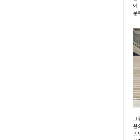
에
문
그
음
뜨