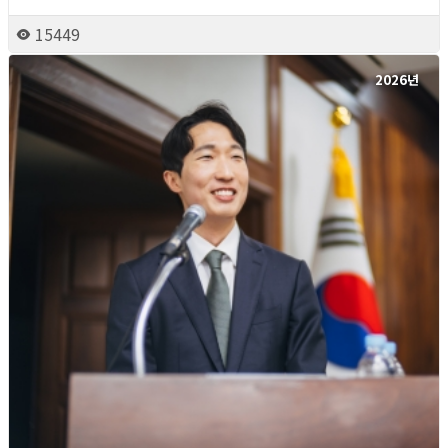
15449
2026년