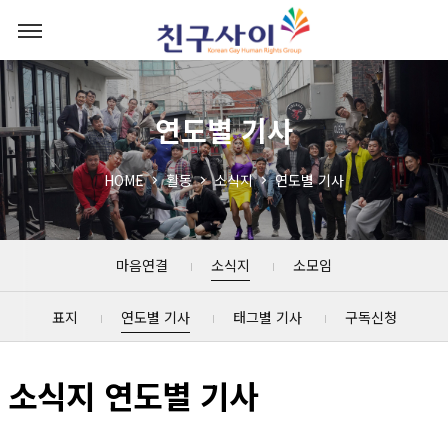
연도별 기사
HOME
활동
소식지
연도별 기사
마음연결
소식지
소모임
표지
연도별 기사
태그별 기사
구독신청
소식지 연도별 기사