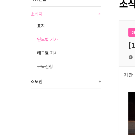
소식
소식지
+
표지
2
연도별 기사
[
태그별 기사
구독신청
기간
소모임
+