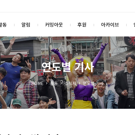
활동
알림
커밍아웃
후원
아카이브
연도별 기사
HOME
활동
소식지
연도별 기사