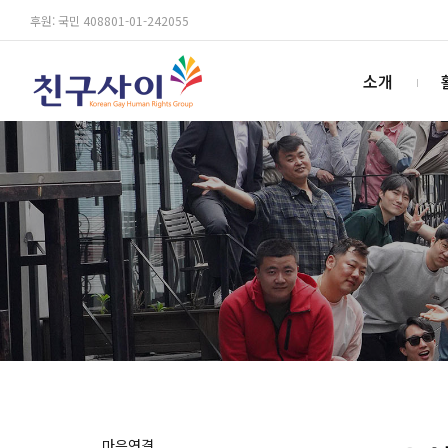
후원: 국민 408801-01-242055
소개
마음연결