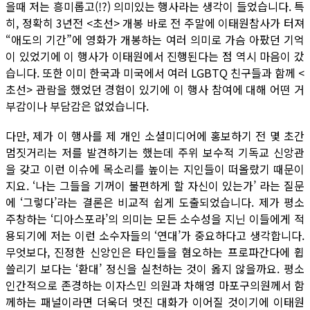
을때 저는 흥미롭고(!?) 의미있는 행사라는 생각이 들었습니다. 특
히, 정확히 3년전 <초선> 개봉 바로 전 주말에 이태원참사가 터져
“애도의 기간”에 영화가 개봉하는 여러 의미로 가슴 아팠던 기억
이 있었기에 이 행사가 이태원에서 진행된다는 점 역시 마음이 갔
습니다. 또한 이미 한국과 미국에서 여러 LGBTQ 친구들과 함께 <
초선> 관람을 했었던 경험이 있기에 이 행사 참여에 대해 어떤 거
부감이나 부담감은 없었습니다.
다만, 제가 이 행사를 제 개인 소셜미디어에 홍보하기 전 몇 초간
멈짓거리는 저를 발견하기는 했는데 주위 보수적 기독교 신앙관
을 갖고 이런 이슈에 목소리를 높이는 지인들이 떠올랐기 때문이
지요. ‘나는 그들을 기꺼이 불편하게 할 자신이 있는가’ 라는 질문
에 ‘그렇다’라는 결론은 비교적 쉽게 도출되었습니다. 제가 평소
주창하는 ‘디아스포라’의 의미는 모든 소수성을 지닌 이들에게 적
용되기에 저는 이런 소수자들의 ‘연대’가 중요하다고 생각합니다.
무엇보다, 진정한 신앙인은 타인들을 혐오하는 프로파간다에 휩
쓸리기 보다는 ‘환대’ 정신을 실천하는 것이 옳지 않을까요. 평소
인간적으로 존경하는 이자스민 의원과 차해영 마포구의원께서 함
께하는 패널이라면 더욱더 멋진 대화가 이어질 것이기에 이태원