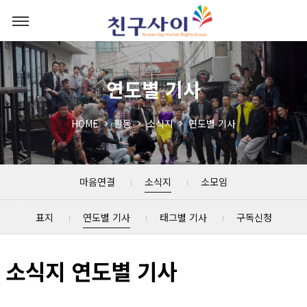
연도별 기사
HOME
활동
소식지
연도별 기사
마음연결
소식지
소모임
표지
연도별 기사
태그별 기사
구독신청
소식지 연도별 기사