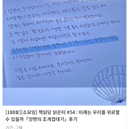
[188호][소모임] 책읽당 읽은티 #54 : 미래는 우리를 위로할
수 있을까『양면의 조개껍데기』후기
기간 : 2월