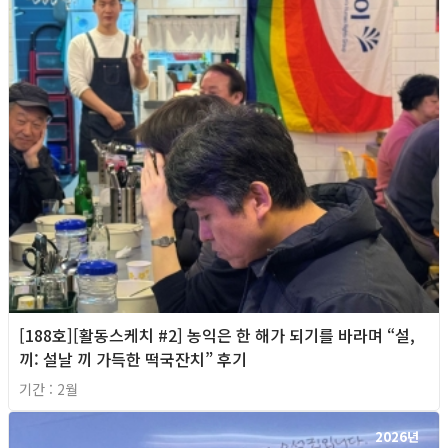
[188호][활동스케치 #2] 농익은 한 해가 되기를 바라며 “설,
끼: 설날 끼 가득한 떡국잔치” 후기
기간 : 2월
2026년