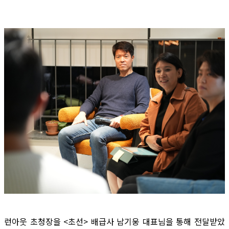
런아웃 초청장을 <초선> 배급사 남기웅 대표님을 통해 전달받았