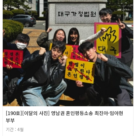
[190호][이달의 사진] 영남권 혼인평등소송 최진아·임아현
부부
기간 : 4월