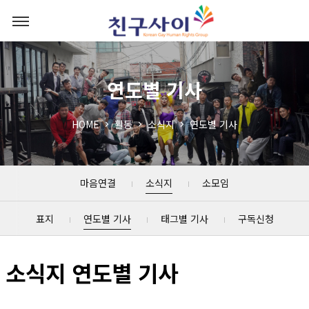
연도별 기사
HOME
활동
소식지
연도별 기사
마음연결
소식지
소모임
표지
연도별 기사
태그별 기사
구독신청
소식지 연도별 기사