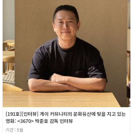
[191호][인터뷰] 게이 커뮤니티의 문화유산에 빚을 지고 있는
영화: <3670> 박준호 감독 인터뷰
기간 : 5월