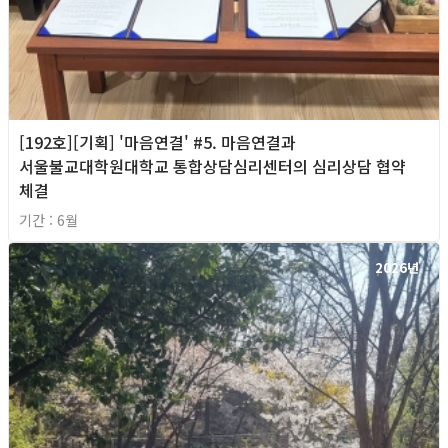
[192호][기획] '마음연결' #5. 마음연결과
서울불교대학원대학교 통합상담심리센터의 심리상담 협약
체결
기간 : 6월
2026년