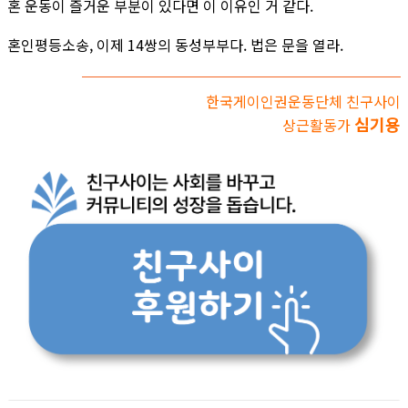
혼 운동이 즐거운 부분이 있다면 이 이유인 거 같다.
혼인평등소송, 이제 14쌍의 동성부부다. 법은 문을 열라.
한국게이인권운동단체 친구사이
심기용
상근활동가