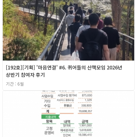
[192호][기획] '마음연결' #6. 퀴어들의 산책모임 2026년
상반기 참여자 후기
기간 : 6월
2026년