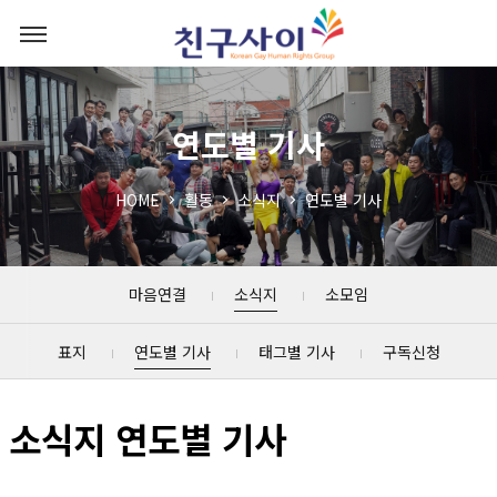
연도별 기사
HOME
활동
소식지
연도별 기사
마음연결
소식지
소모임
표지
연도별 기사
태그별 기사
구독신청
소식지 연도별 기사