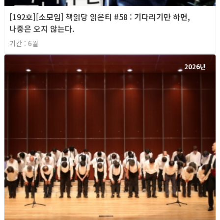
[192호][소모임] 책읽당 읽은티 #58 : 기다리기만 하면,
나중은 오지 않는다.
기간 : 6월
2026년