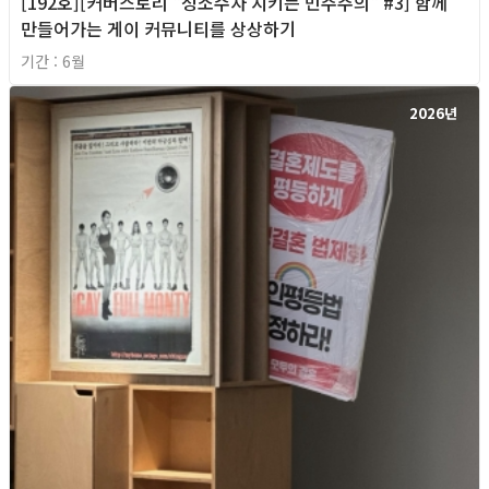
[192호][커버스토리 "성소수자 지키는 민주주의" #3] 함께
만들어가는 게이 커뮤니티를 상상하기
기간 : 6월
2026년