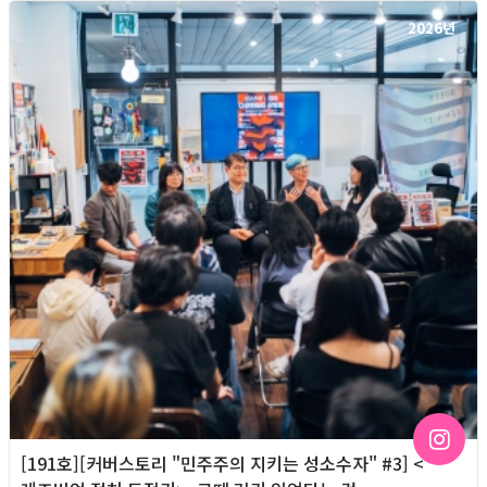
2026년
[191호][커버스토리 "민주주의 지키는 성소수자" #3] <