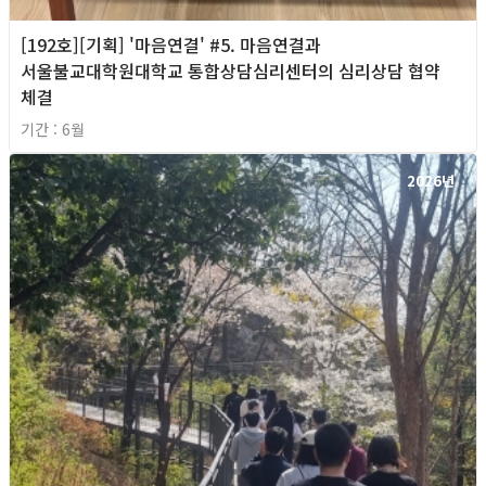
[192호][기획] '마음연결' #5. 마음연결과
서울불교대학원대학교 통합상담심리센터의 심리상담 협약
체결
기간 : 6월
2026년