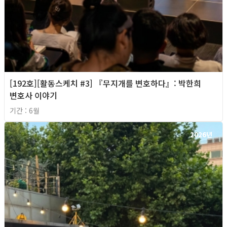
[192호][활동스케치 #3] 『무지개를 변호하다』: 박한희
변호사 이야기
기간 : 6월
2026년