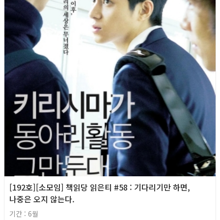
[192호][소모임] 책읽당 읽은티 #58 : 기다리기만 하면,
나중은 오지 않는다.
기간 : 6월