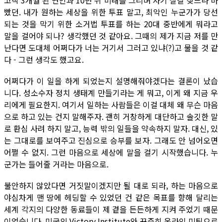
고작 3개월 된 연인과 10년 뒤 미래를 그리며 자기 살길 찾느라 바
빴던. 내가 원하는 세상을 위한 투표 말고, 최악인 누군가가 당선
되는 것을 막기 위한 소거법 투표를 하는 20대 중반에게 뭐라고
말을 걸어야 되나? 생각했던 것 같아요. 그때의 제가 지금 저를 만
난다면 도대체 어쩌다가 너는 거기서 그러고 있냐(?)고 물을 것 같
다 - 그런 생각도 했고요.
어쩌다가 이 일을 하게 되었는지 설명해줘야겠다는 결론이 났습
니다. 성소수자 정치 생태계 만들기라는 게 뭐고, 이게 왜 지금 우
리에게 필요한지. 여기서 일하는 사람들은 이걸 대체 왜 무슨 마음
으로 하고 있는 건지 말해주자. 괜히 거창하게 대단하고 솔깃한 말
로 환심 사려 하지 말고, 능력 밖의 일들을 약속하지 말자. 대신, 있
는 그대로를 보여주고 진심으로 승부를 보자. 그래도 안 넘어오면
어쩔 수 없지. 그런 마음으로 세상에 말을 걸기 시작했습니다. 누
군가는 들어줄 거라는 마음으로.
불안하지 않았다면 거짓말이겠지만 될 대로 되라, 하는 마음으로
야심차게 맨 땅에 헤딩할 수 있었던 건 같은 목표를 향해 달리는
세계 각지의 다양한 동료들이 제 곁을 든든하게 지켜 주었기 때문
이었습니다. 미국의 Victory Institute와 꾸준히 온라인 미팅으로