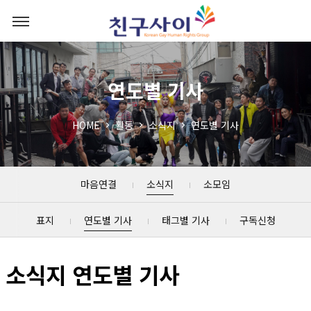
연도별 기사
HOME
활동
소식지
연도별 기사
마음연결
소식지
소모임
표지
연도별 기사
태그별 기사
구독신청
소식지 연도별 기사