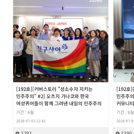
2026년
[192호][커버스토리 "성소수자 지키는
[192호
민주주의" #2] 오츠지 가나코와 한국
민주주의"
여성퀴어들이 함께 그려낸 내일의 민주주의
커뮤니티
기간 : 6월
기간 : 6월
2026-07-03 12:43
2026-07-0
3293
3390