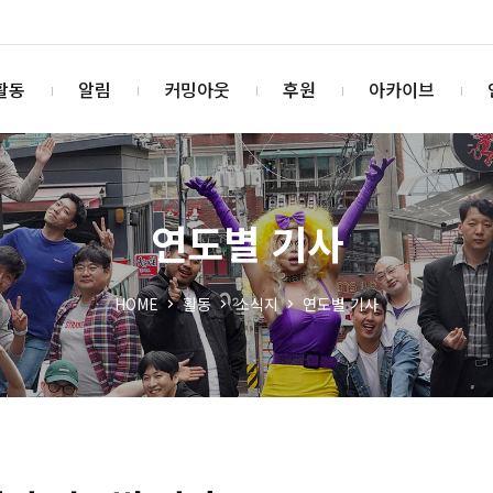
활동
알림
커밍아웃
후원
아카이브
연도별 기사
HOME
활동
소식지
연도별 기사