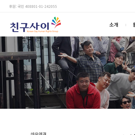
후원: 국민 408801-01-242055
소개
마음연결