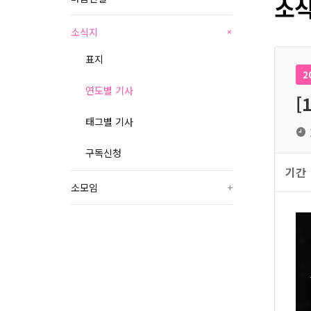
소식
소식지
+
표지
2
연도별 기사
[
태그별 기사
구독신청
기간
소모임
+