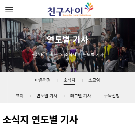
연도별 기사
HOME
활동
소식지
연도별 기사
마음연결
소식지
소모임
표지
연도별 기사
태그별 기사
구독신청
소식지 연도별 기사