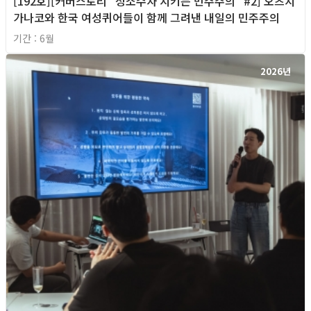
[192호][커버스토리 "성소수자 지키는 민주주의" #2] 오츠지
가나코와 한국 여성퀴어들이 함께 그려낸 내일의 민주주의
기간 : 6월
2026년