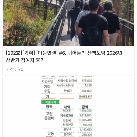
[192호][기획] '마음연결' #6. 퀴어들의 산책모임 2026년
상반기 참여자 후기
기간 : 6월
2026년