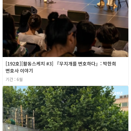
[192호][활동스케치 #3] 『무지개를 변호하다』: 박한희
변호사 이야기
기간 : 6월
2026년