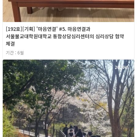
[192호][기획] '마음연결' #5. 마음연결과
서울불교대학원대학교 통합상담심리센터의 심리상담 협약
체결
기간 : 6월
2026년