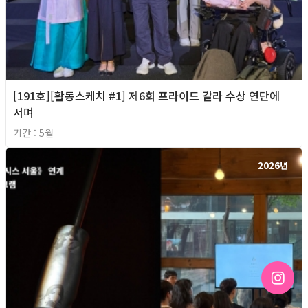
[191호][활동스케치 #1] 제6회 프라이드 갈라 수상 연단에
서며
기간 : 5월
2026년