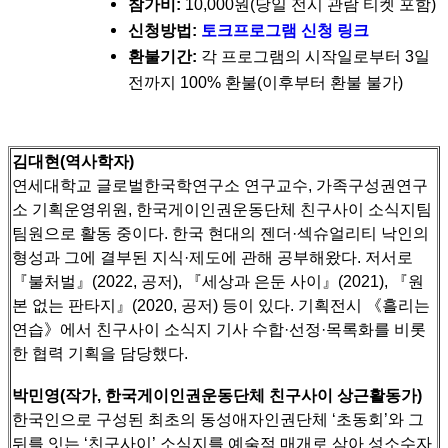
참가비:
10,000원(당일 전시 관람 티켓 포함)
신청방법:
토크프로그램 신청 링크
환불기간:
각 프로그램의 시작일로부터 3일
전까지 100% 환불(이후부터 환불 불가)
김대현(역사학자)
연세대학교 글로벌한국학연구소 연구교수, 가족구성권연구
소 기획운영위원, 한국게이인권운동단체 친구사이 소식지팀
팀원으로 활동 중이다.
한국 현대의 젠더·섹슈얼리티 낙인의
형성과 그에 결부된 지식·제도에 관해 공부해왔다. 저서로
『불처벌』(2022, 공저), 『세상과 은둔 사이』(2021), 『원
본 없는 판타지』(2020, 공저) 등이 있다.
기획전시 《흘리는
연습》에서 친구사이 소식지 기사 수합·선정·목록화를 비롯
한 협력 기획을 담당했다.
박민영(작가, 한국게이인권운동단체 친구사이 상근활동가)
한국인으로 구성된 최초의 동성애자인권단체 ‘초동회’와 그
뒤를 잇는 ‘친구사이’ 소식지를 예술적 매개로 삼아 성소수자