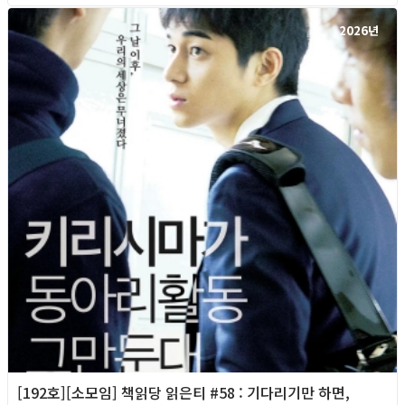
2026년
[192호][소모임] 책읽당 읽은티 #58 : 기다리기만 하면,