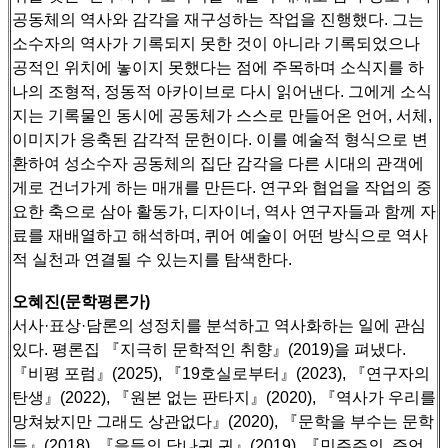
공동체의 역사와 감각을 재구성하는 작업을 진행했다.
그는
소수자의 역사가 기록되지 못한 것이 아니라 기록되었으나
공적인 위치에 놓이지 못했다는 점에 주목하며 소식지를 하
나의 조형적, 정동적 아카이브로 다시 읽어낸다.
그에게 소식
지는 기록물인 동시에 공동체가 스스로 만들어온 언어, 서체,
이미지가 응축된 감각적 문헌이다.
이를 예술적 형식으로 변
환하여 성소수자 공동체의 집단 감각을 다른 시대의 관객에
게로 건너가게 하는 매개를 만든다.
연구와 협업을 작업의 중
요한 축으로 삼아 활동가, 디자이너, 역사 연구자들과 함께 자
료를 재배열하고 해석하며, 퀴어 예술이 어떤 방식으로 역사
적 실천과 연결될 수 있는지를 탐색한다.
오혜진(문학평론가)
서사·표상·담론의 성정치를 분석하고 역사화하는 일에 관심
있다. 평론집 『지극히 문학적인 취향』(2019)을 펴냈다.
『비평 포럼』(2025), 『19호실로부터』(2023), 『연구자의
탄생』(2022), 『원본 없는 판타지』(2020), 『역사가 우리를
망쳐놨지만 그래도 상관없다』(2020),
『문학을 부수는 문학
들』(2018), 『을들의 당나귀 귀』(2019), 『민주주의, 증언,