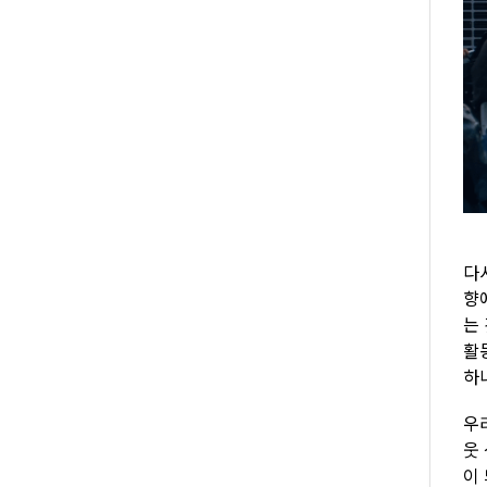
다
향
는
활
하
우
웃
이