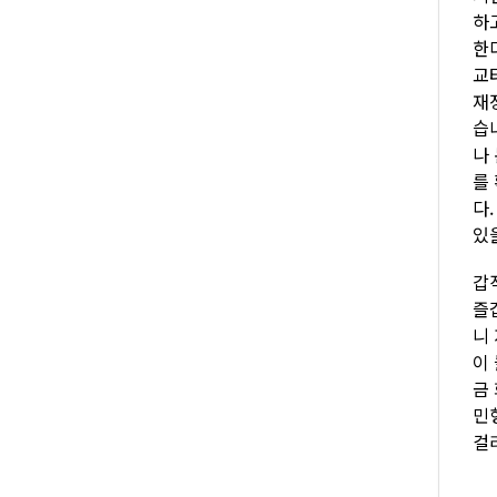
하
한
교
재
습
나
를
다
있
갑
즐
니
이
금
민
걸