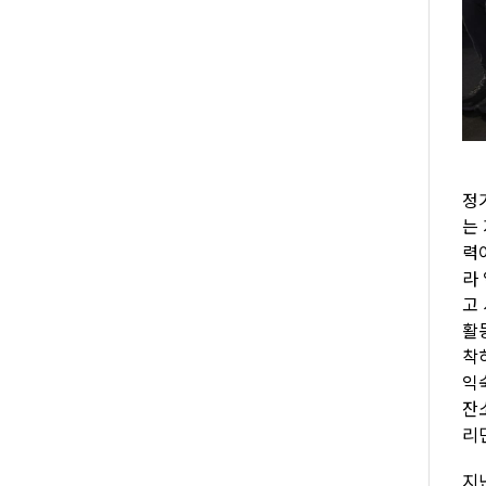
정
는
력
라
고
활
착
익
잔
리
지