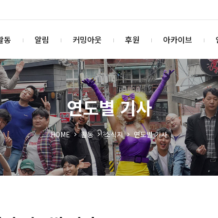
활동
알림
커밍아웃
후원
아카이브
연도별 기사
HOME
활동
소식지
연도별 기사