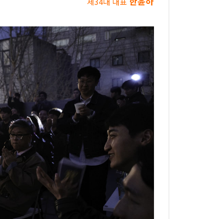
한윤하
제34대 대표