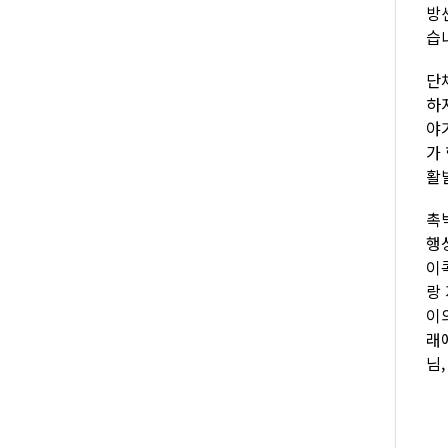
방
습
단
하
야
가
활
촉
행
이
랑
이
래
님