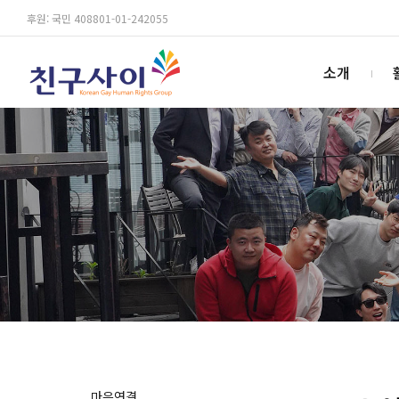
후원: 국민 408801-01-242055
소개
마음연결