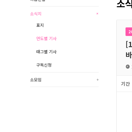
소식
소식지
+
표지
2
연도별 기사
[
태그별 기사
바
구독신청
소모임
+
기간