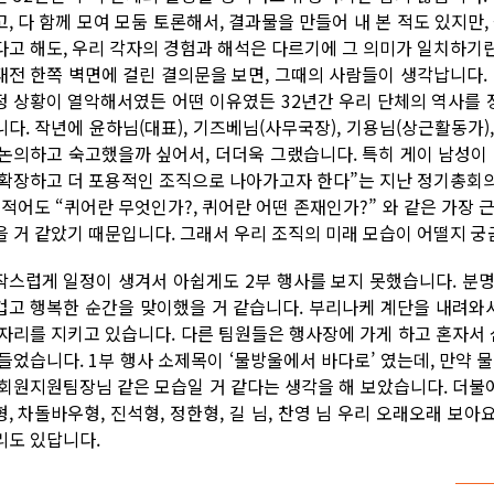
고, 다 함께 모여 모둠 토론해서, 결과물을 만들어 내 본 적도 있지만
다고 해도, 우리 각자의 경험과 해석은 다르기에 그 의미가 일치하기
태전 한쪽 벽면에 걸린 결의문을 보면, 그때의 사람들이 생각납니다.
정 상황이 열악해서였든 어떤 이유였든 32년간 우리 단체의 역사를
니다. 작년에 윤하님(대표), 기즈베님(사무국장), 기용님(상근활동가
 논의하고 숙고했을까 싶어서, 더더욱 그랬습니다. 특히 게이 남성이
 확장하고 더 포용적인 조직으로 나아가고자 한다”는 지난 정기총회
. 적어도 “퀴어란 무엇인가?, 퀴어란 어떤 존재인가?” 와 같은 가장
을 거 같았기 때문입니다. 그래서 우리 조직의 미래 모습이 어떨지 
작스럽게 일정이 생겨서 아쉽게도 2부 행사를 보지 못했습니다. 분
겁고 행복한 순간을 맞이했을 거 같습니다. 부리나케 계단을 내려와
 자리를 지키고 있습니다. 다른 팀원들은 행사장에 가게 하고 혼자서 
 들었습니다. 1부 행사 소제목이 ‘물방울에서 바다로’ 였는데, 만약 
 회원지원팀장님 같은 모습일 거 같다는 생각을 해 보았습니다. 더불어
형, 차돌바우형, 진석형, 정한형, 길 님, 찬영 님 우리 오래오래 보아
리도 있답니다.