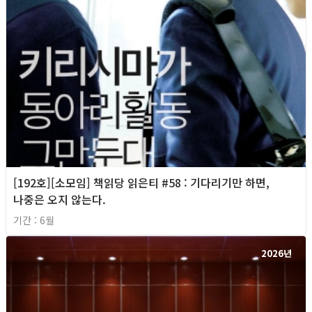
[192호][소모임] 책읽당 읽은티 #58 : 기다리기만 하면,
나중은 오지 않는다.
기간 : 6월
2026년