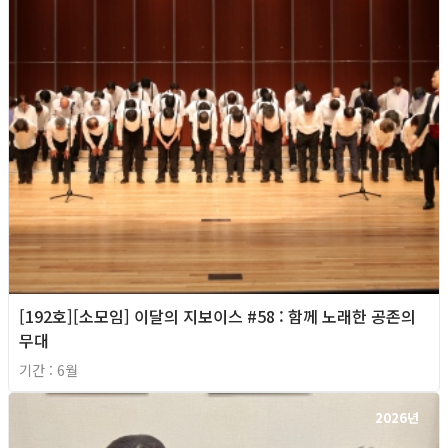
[192호][소모임] 이달의 지보이스 #58 : 함께 노래한 공존의
무대
기간 : 6월
2026년