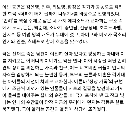
이번 공연은 김윤영, 진주, 최보영, 황정은 작가가 공동으로 작업
한 희곡 <더하기 빼기 곱하기 나누기>를 바탕으로 진행되었다.
‘반려’를 핵심 주제로 삼은 네 가지 에피소드가 교차하는 구조 속
에서 도니, 든든, 백순재, 소나기, 중년남, 진공상태, 초록도마뱀,
현지수 등 여덟 명의 배우가 무대에 섰고, 아미고와 미로가 목소리
연기와 연출, 스태프로 함께 호흡을 맞추었다.
극은 산재로 죽은 남편이 여전히 살아 있다고 망상하는 아내와 이
를 지켜보는 어머니의 이야기로 막을 연다. 이어 세상을 떠난 반려
견의 장례를 의논하는 가족과 친구, 어느 레즈비언 커플이 언니의
자식을 입양하게 되는 불편한 동거, 부모의 불륜과 이혼을 겪어내
는 아이들의 시선이 차례로 교차한다. 이른바 ‘정상 가족’의 규범
에서 조금씩 비껴가 있는 인물들이 서로의 결핍을 발견하고 기꺼
이 돌봄을 내어주는 찰나의 순간들. 이 극이 포착해 낸 그 작고 빛
나는 연대의 순간들이 당장 지금의 우리에게 던지는 감동은 실로
묵직했다. 극이 울리는 공간의 울림이 상당히 뜨거웠다.