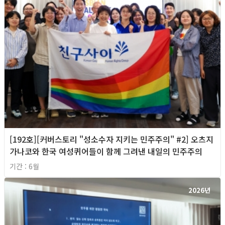
[192호][커버스토리 "성소수자 지키는 민주주의" #2] 오츠지
가나코와 한국 여성퀴어들이 함께 그려낸 내일의 민주주의
기간 : 6월
2026년