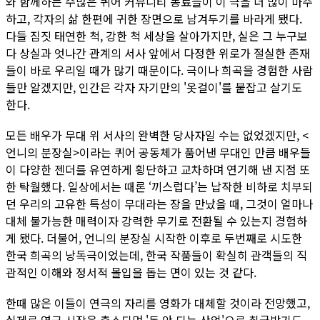
와 함께하는 수많은 퀴어 커뮤니티 동료들이 이 극을 더 많이 마주
하고, 각자의 삶 한편에 귀한 장면으로 남겨두기를 바라게 됐다.
다들 짐짓 태연한 척, 강한 척 세상을 살아가지만, 실은 그 누구보
다 상실과 엇나간 관계의 서사 앞에서 다정한 위로가 절실한 존재
들이 바로 우리일 때가 많기 때문이다. 극이나 희곡을 경험한 사람
들만 알겠지만, 인간은 각자 자기만의 '옷걸이'를 붙잡고 살기도
한다.
모든 배우가 무대 위 서사의 완벽한 당사자일 수는 없었겠지만, <
언니의 분장실>이라는 퀴어 공동체가 품어낸 무대인 만큼 배우들
이 다양한 젠더를 유연하게 횡단하고 교차하며 연기해 낸 지점 또
한 탁월했다. 일상에서는 때론 ‘끼스럽다’는 납작한 비하로 치부되
던 우리의 고유한 특성이 무대라는 장을 만났을 때, 그것이 얼마나
대체 불가능한 매력이자 강력한 무기로 전환될 수 있는지 경험하
게 됐다. 더불어, 언니의 분장실 시작한 이후로 두번째로 시도한
한국 희곡의 낭독극이었는데, 한국 작품들이 확실히 관객들의 직
관적인 이해와 정서적 몰입을 돕는 면이 있는 것 같다.
한때 많은 이들이 연극의 자리를 영화가 대체할 것이라 전망했고,
실제로 연극 시장은 축소되며 '돈 안 되는 산업'으로 취급받기도