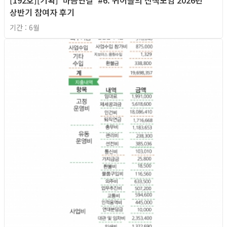
[192호][기획] '마음연결' #6. 퀴어들의 산책모임 2026년
상반기 참여자 후기
기간 : 6월
2026년