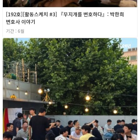
[192호][활동스케치 #3] 『무지개를 변호하다』: 박한희
변호사 이야기
기간 : 6월
2026년