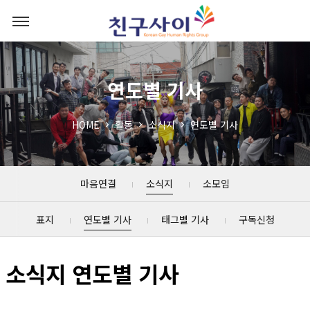
연도별 기사
HOME
활동
소식지
연도별 기사
마음연결
소식지
소모임
표지
연도별 기사
태그별 기사
구독신청
소식지 연도별 기사