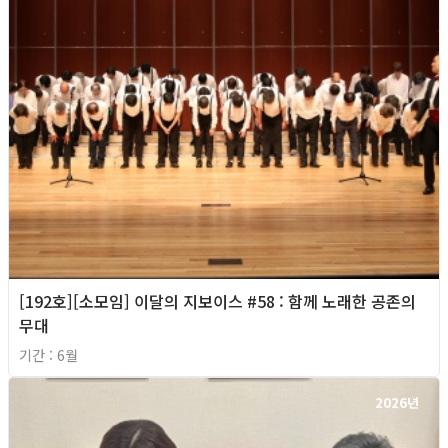
[192호][소모임] 이달의 지보이스 #58 : 함께 노래한 공존의
무대
기간 : 6월
2026년