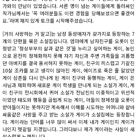
가와의 만남이 있었습니다. 서른 명이 넘는 게이들에게 둘러싸인
작가님께서는 ‘꼭 여러분들도 이런 경험을 당해보셨으면 좋겠어
요.’라며 재치 있게 토크를 시작해주셨습니다.
[거의 사랑하는 거 말고]는 남성 동성애자가 갖가지로 등장하는 7
개의 단편을 묶은 소설집입니다. 엄마에게 남자친구를 오롯이 인
정받고 ‘정상부부의 삶과 같은 것’을 누리고 싶어하는 게이, 농인
으로 온전히 정체화하지 못해 자기 자신과 주변 가족들을 괴롭혔
던 아버지를 결국 용서하지 못하는 게이, 친구의 끼스럽고 기갈진
10살 조카를 보고 생각이 많아진 게이, 에이즈로 죽은 줄 알았던
게이 삼촌을 다시 만나게 된 게이 친구와 동행하는 게이, 게이 은
사님과 재회하며 새로운 게이 학생을 만나게 되는 소설가 게이, 게
이 친구의 전시회에서 퀴어 소설가 전남친의 이중적이고 위선적
이었던 태도와 행동을 곱씹게 되는 게이, 아들의 정체성을 오롯이
받아들이지는 못하지만 계속해서 이해를 시도하는 어머니와 샅바
싸움같은 사랑을 주고 받는 소설가 게이가 소설집에는 등장합니
다. 게이라는 단어를 너무 많이 써서 이제 내가 게이인지 게이가
나인지 헷갈릴 지경입니다. 그러다보니 제가 게이라는 사실이 새
삼스럽게 느껴집니다.