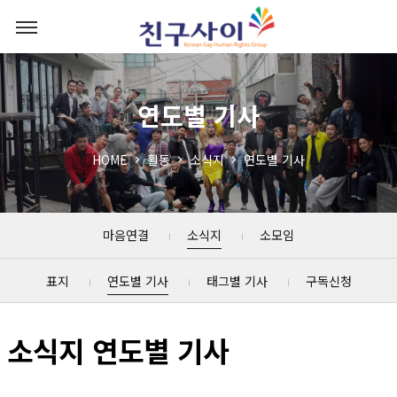
연도별 기사
HOME
활동
소식지
연도별 기사
마음연결
소식지
소모임
표지
연도별 기사
태그별 기사
구독신청
소식지 연도별 기사