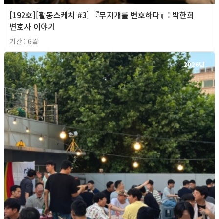
[192호][활동스케치 #3] 『무지개를 변호하다』: 박한희
변호사 이야기
기간 : 6월
2026년