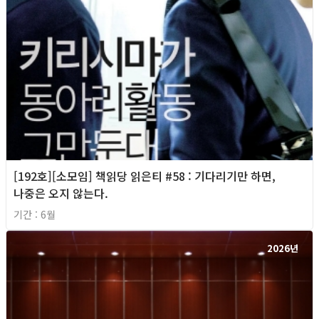
[192호][소모임] 책읽당 읽은티 #58 : 기다리기만 하면,
나중은 오지 않는다.
기간 : 6월
2026년