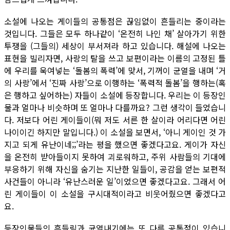
소설에 나오는 게이들의 공통점은 끊임없이 흔들리는 중이라는
것입니다. 그들은 모두 하나같이 ‘온전히 나인 채’ 살아가기 위한
투쟁을 (그들의) 세상이 부서져라 하고 있습니다. 해설에 나오는
표현을 빌리자면, 사랑의 탈을 쓰고 보편이라는 이름의 고정된 틀
에 우리를 욱여넣는 ‘돌봄의 폭력’에 맞서, 기꺼이 균열을 내며 ‘거
의 사랑’에서 ‘진짜 사랑’으로 이행하는 ‘폭력적 돌봄’을 행하는(혹
은 행하고 싶어하는) 자들이 소설에 등장합니다. 우리는 이 등장인
물과 얼마나 비슷하며 또 얼마나 다를까요? 그런 생각이 들었습니
다. 저보다 어린 게이들이(뭐 저도 서른 한 살이라 어리다면 어린
나이이긴 하지만 말입니다.) 이 소설을 보면서, ‘아니 게이인 것 가
지고 되게 유난이네;;’라는 평을 했으면 좋겠다고요. 게이가 자신
을 온전히 받아들이지 못하여 괴로워하고, 주위 사람들의 기대에
부응하기 위해 자신을 숨기는 지난한 일들이, 공감을 얻는 보편적
사건들이 아니라 ‘유난스러운 일’이었으면 좋겠다고요. 그래서 어
린 게이들이 이 소설을 구시대적이라고 비웃어줬으면 좋겠다고
요.
등장인물들의 흔들림과 균열내기에는 또 다른 공통점이 있습니