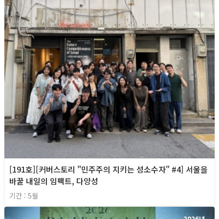
[191호][커버스토리 "민주주의 지키는 성소수자" #4] 서울을
바꿀 내일의 임팩트, 다양성
기간 : 5월
2026년